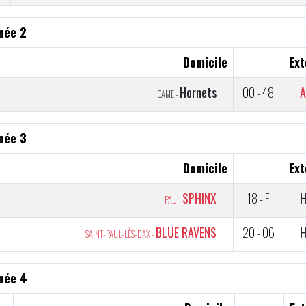
née 2
Domicile
Ext
1
Hornets
00 - 48
A
CAME -
née 3
Domicile
Ext
2
SPHINX
18 - F
H
PAU -
1
BLUE RAVENS
20 - 06
H
SAINT-PAUL-LÈS-DAX -
née 4