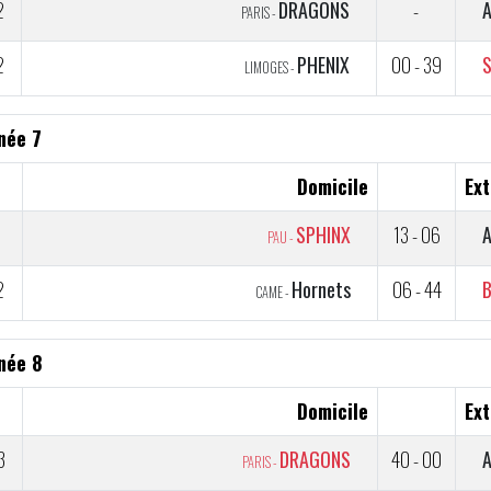
2
DRAGONS
-
PARIS -
2
PHENIX
00 - 39
LIMOGES -
née 7
Domicile
Ext
1
SPHINX
13 - 06
PAU -
2
Hornets
06 - 44
CAME -
née 8
Domicile
Ext
3
DRAGONS
40 - 00
PARIS -