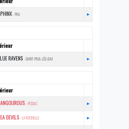
érieur
SPHINX
▸
- PAU
érieur
LUE RAVENS
▸
- SAINT-PAUL-LÈS-DAX
érieur
KANGOUROUS
▸
- PESSAC
EA DEVILS
▸
- LA ROCHELLE