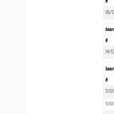
#
06/1
Jour
#
14/1
Jour
#
11/01
11/01