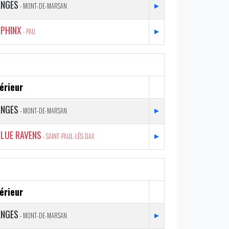
ANGES
▸
- MONT-DE-MARSAN
SPHINX
▸
- PAU
érieur
ANGES
▸
- MONT-DE-MARSAN
BLUE RAVENS
▸
- SAINT-PAUL-LÈS-DAX
érieur
ANGES
▸
- MONT-DE-MARSAN