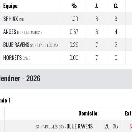
Equipe
%
J.
G.
SPHINX
1.00
6
6
PAU
ANGES
0.67
6
4
MONT-DE-MARSAN
BLUE RAVENS
0.29
7
2
SAINT-PAUL-LÈS-DAX
HORNETS
0.00
7
0
CAME
lendrier - 2026
née 1
Domicile
Ext
BLUE RAVENS
20 - 36
S
SAINT-PAUL-LÈS-DAX -