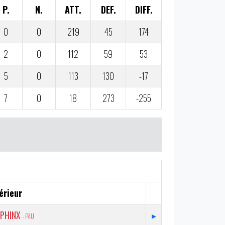
P.
N.
ATT.
DEF.
DIFF.
0
0
219
45
174
2
0
112
59
53
5
0
113
130
-17
7
0
18
273
-255
érieur
PHINX
▸
- PAU