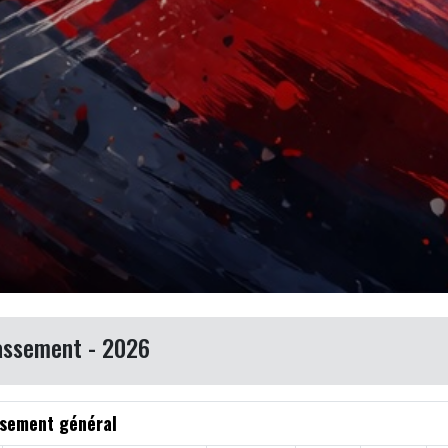
assement - 2026
sement général