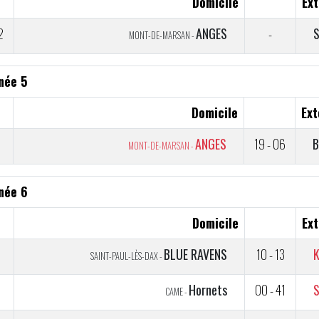
Domicile
Ext
2
ANGES
-
MONT-DE-MARSAN -
née 5
Domicile
Ext
2
ANGES
19 - 06
B
MONT-DE-MARSAN -
née 6
Domicile
Ext
BLUE RAVENS
10 - 13
SAINT-PAUL-LÈS-DAX -
Hornets
00 - 41
S
CAME -