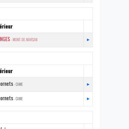
érieur
NGES
▸
- MONT-DE-MARSAN
érieur
ornets
▸
- CAME
ornets
▸
- CAME