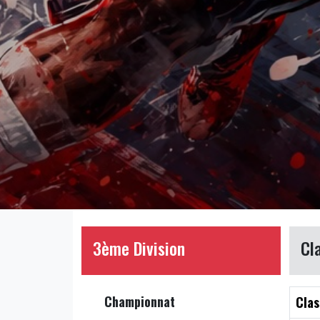
3ème Division
Cl
Championnat
Clas