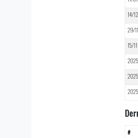
14/1
29/1
15/11
202
202
202
Der
#