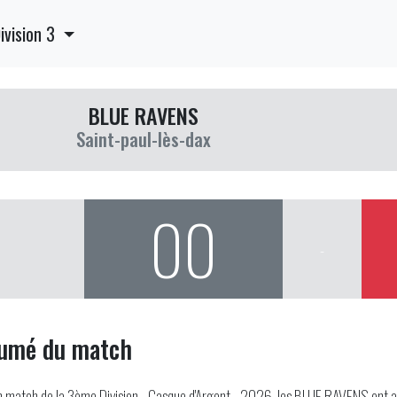
ivision 3
BLUE RAVENS
Saint-paul-lès-dax
00
-
umé du match
 match de la 3ème Division - Casque d'Argent - 2026, les BLUE RAVENS ont af