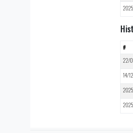
202
His
#
22/0
14/1
202
202