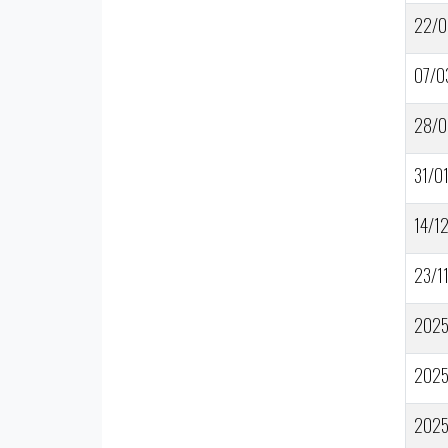
22/0
07/0
28/0
31/0
14/1
23/1
202
202
202