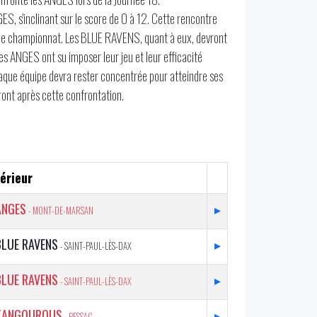
S, s'inclinant sur le score de 0 à 12. Cette rencontre
s le championnat. Les BLUE RAVENS, quant à eux, devront
Les ANGES ont su imposer leur jeu et leur efficacité
chaque équipe devra rester concentrée pour atteindre ses
ont après cette confrontation.
érieur
ANGES
▸
- MONT-DE-MARSAN
BLUE RAVENS
▸
- SAINT-PAUL-LÈS-DAX
BLUE RAVENS
▸
- SAINT-PAUL-LÈS-DAX
KANGOUROUS
▸
- PESSAC