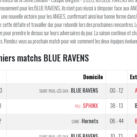
eusement pour les BLUE RAVENS, ils n'ont pas réussi à s'imposer face aux ANGE
une nouvelle victoire pour les ANGES, confirmant ainsi leur bonne forme dan
r cette défaite et travailler dur pour rebondir lors des prochaines rencontres. 
ve pour prendre le dessus sur leurs adversaires du jour. La saison continue et 
fs. Rendez-vous au prochain match pour voir comment les deux équipes évoluer
niers matchs BLUE RAVENS
Domicile
Ext
3
BLUE RAVENS
00 - 12
SAINT-PAUL-LÈS-DAX -
3
SPHINX
38 - 13
PAU -
2
Hornets
06 - 44
CAME -
BLUE RAVENS
10 - 13
SAINT-PAUL-LÈS-DAX -