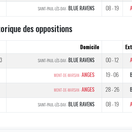
5
BLUE RAVENS
08 - 19
SAINT-PAUL-LÈS-DAX -
torique des oppositions
Domicile
Ext
3
BLUE RAVENS
00 - 12
SAINT-PAUL-LÈS-DAX -
2
ANGES
19 - 06
MONT-DE-MARSAN -
5
ANGES
28 - 26
MONT-DE-MARSAN -
5
BLUE RAVENS
08 - 19
SAINT-PAUL-LÈS-DAX -