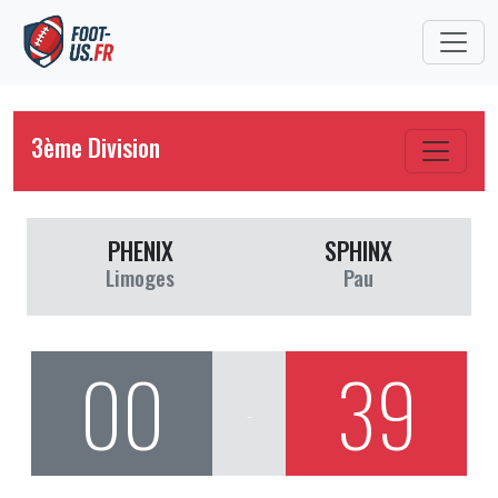
3ème Division
PHENIX
SPHINX
Limoges
Pau
00
39
-