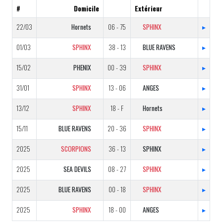
#
Domicile
Extérieur
22/03
Hornets
06 - 75
SPHINX
▸
01/03
SPHINX
38 - 13
BLUE RAVENS
▸
15/02
PHENIX
00 - 39
SPHINX
▸
31/01
SPHINX
13 - 06
ANGES
▸
13/12
SPHINX
18 - F
Hornets
▸
15/11
BLUE RAVENS
20 - 36
SPHINX
▸
2025
SCORPIONS
36 - 13
SPHINX
▸
2025
SEA DEVILS
08 - 27
SPHINX
▸
2025
BLUE RAVENS
00 - 18
SPHINX
▸
2025
SPHINX
18 - 00
ANGES
▸