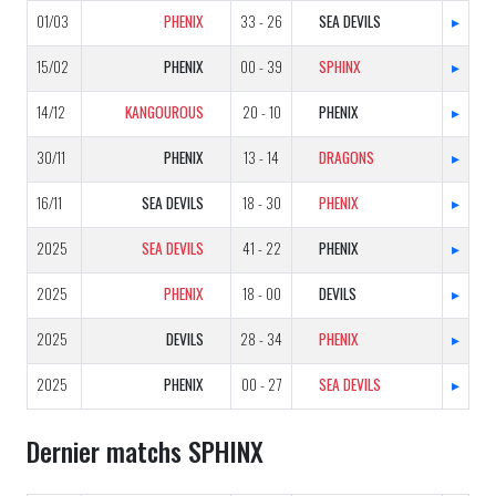
01/03
PHENIX
33 - 26
SEA DEVILS
▸
15/02
PHENIX
00 - 39
SPHINX
▸
14/12
KANGOUROUS
20 - 10
PHENIX
▸
30/11
PHENIX
13 - 14
DRAGONS
▸
16/11
SEA DEVILS
18 - 30
PHENIX
▸
2025
SEA DEVILS
41 - 22
PHENIX
▸
2025
PHENIX
18 - 00
DEVILS
▸
2025
DEVILS
28 - 34
PHENIX
▸
2025
PHENIX
00 - 27
SEA DEVILS
▸
Dernier matchs SPHINX