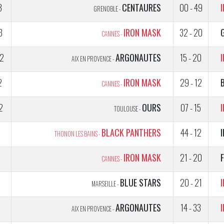
3
CENTAURES
00 - 49
GRENOBLE -
3
IRON MASK
32 - 20
CANNES -
2
ARGONAUTES
15 - 20
AIX EN PROVENCE -
2
IRON MASK
29 - 12
CANNES -
2
OURS
07 - 15
TOULOUSE -
5
BLACK PANTHERS
44 - 12
THONON LES BAINS -
5
IRON MASK
21 - 20
CANNES -
5
BLUE STARS
20 - 21
MARSEILLE -
5
ARGONAUTES
14 - 33
AIX EN PROVENCE -