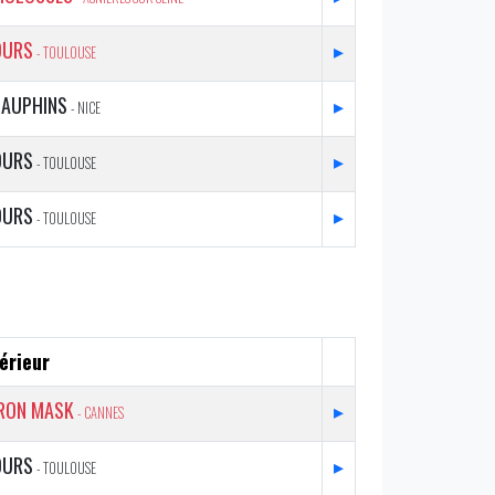
OURS
▸
- TOULOUSE
DAUPHINS
▸
- NICE
OURS
▸
- TOULOUSE
OURS
▸
- TOULOUSE
érieur
IRON MASK
▸
- CANNES
OURS
▸
- TOULOUSE