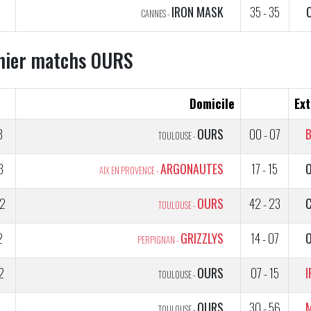
5
IRON MASK
35 - 35
CANNES -
nier matchs OURS
Domicile
Ext
3
OURS
00 - 07
TOULOUSE -
3
ARGONAUTES
17 - 15
AIX EN PROVENCE -
2
OURS
42 - 23
TOULOUSE -
2
GRIZZLYS
14 - 07
PERPIGNAN -
2
OURS
07 - 15
TOULOUSE -
5
OURS
30 - 56
TOULOUSE -