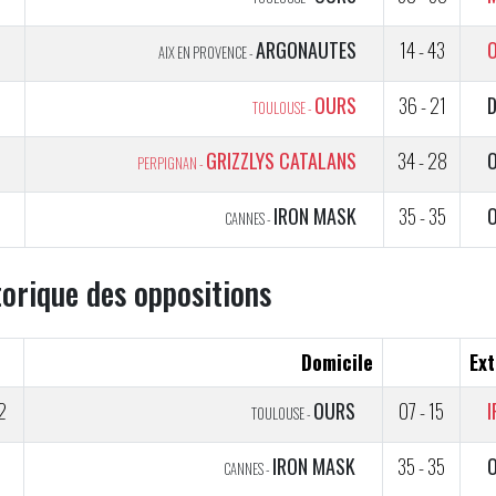
5
ARGONAUTES
14 - 43
AIX EN PROVENCE -
5
OURS
36 - 21
TOULOUSE -
5
GRIZZLYS CATALANS
34 - 28
PERPIGNAN -
5
IRON MASK
35 - 35
CANNES -
torique des oppositions
Domicile
Ext
2
OURS
07 - 15
TOULOUSE -
5
IRON MASK
35 - 35
CANNES -