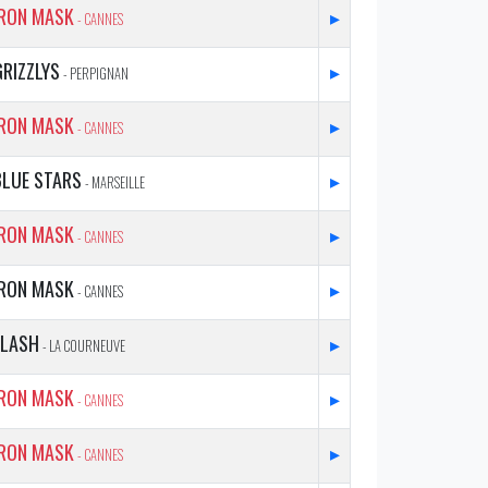
IRON MASK
▸
- CANNES
GRIZZLYS
▸
- PERPIGNAN
IRON MASK
▸
- CANNES
BLUE STARS
▸
- MARSEILLE
IRON MASK
▸
- CANNES
IRON MASK
▸
- CANNES
FLASH
▸
- LA COURNEUVE
IRON MASK
▸
- CANNES
IRON MASK
▸
- CANNES