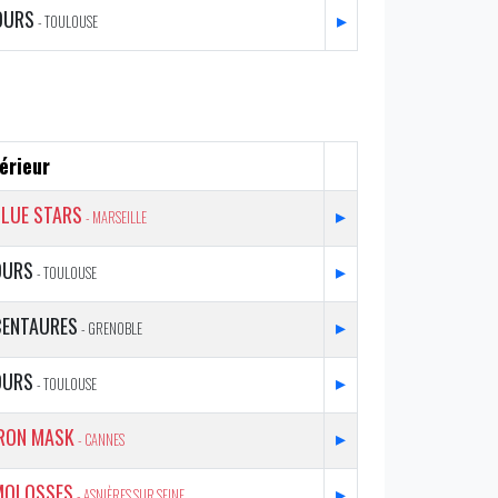
OURS
▸
- TOULOUSE
érieur
BLUE STARS
▸
- MARSEILLE
OURS
▸
- TOULOUSE
CENTAURES
▸
- GRENOBLE
OURS
▸
- TOULOUSE
IRON MASK
▸
- CANNES
MOLOSSES
▸
- ASNIÈRES SUR SEINE