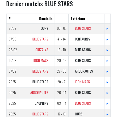
Dernier matchs BLUE STARS
#
Domicile
Extérieur
21/03
OURS
00 - 07
BLUE STARS
▸
07/03
BLUE STARS
41 - 14
CENTAURES
▸
28/02
GRIZZLYS
13 - 10
BLUE STARS
▸
15/02
IRON MASK
29 - 12
BLUE STARS
▸
07/02
BLUE STARS
27 - 05
ARGONAUTES
▸
2025
BLUE STARS
20 - 21
IRON MASK
▸
2025
ARGONAUTES
26 - 14
BLUE STARS
▸
2025
DAUPHINS
03 - 14
BLUE STARS
▸
2025
BLUE STARS
17 - 10
OURS
▸