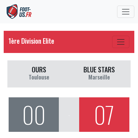
1ère Division Elite
OURS
BLUE STARS
Toulouse
Marseille
00
07
-