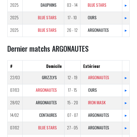
2025
DAUPHINS
03 - 14
BLUE STARS
▸
2025
BLUE STARS
17 - 10
OURS
▸
2025
BLUE STARS
26 - 12
ARGONAUTES
▸
Dernier matchs ARGONAUTES
#
Domicile
Extérieur
22/03
GRIZZLYS
12 - 19
ARGONAUTES
▸
07/03
ARGONAUTES
17 - 15
OURS
▸
28/02
ARGONAUTES
15 - 20
IRON MASK
▸
14/02
CENTAURES
07 - 07
ARGONAUTES
▸
07/02
BLUE STARS
27 - 05
ARGONAUTES
▸