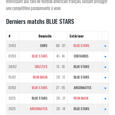
intéressant aux fans de football américain français, laissant présager
une compétition passionnante à venir.
Derniers matchs BLUE STARS
#
Domicile
Extérieur
21/03
OURS
00 - 07
BLUE STARS
▸
07/03
BLUE STARS
41 - 14
CENTAURES
▸
28/02
GRIZZLYS
13 - 10
BLUE STARS
▸
15/02
IRON MASK
29 - 12
BLUE STARS
▸
07/02
BLUE STARS
27 - 05
ARGONAUTES
▸
2025
BLUE STARS
20 - 21
IRON MASK
▸
2025
ARGONAUTES
26 - 14
BLUE STARS
▸