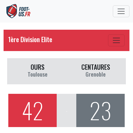
1ère Division Elite
OURS
CENTAURES
Toulouse
Grenoble
42
23
-