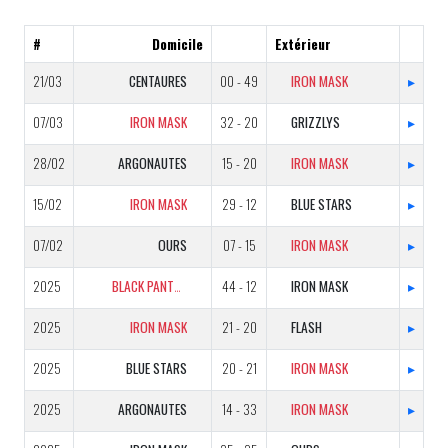
#
Domicile
Extérieur
21/03
CENTAURES
00 - 49
IRON MASK
▸
07/03
IRON MASK
32 - 20
GRIZZLYS
▸
28/02
ARGONAUTES
15 - 20
IRON MASK
▸
15/02
IRON MASK
29 - 12
BLUE STARS
▸
07/02
OURS
07 - 15
IRON MASK
▸
2025
BLACK PANTHERS
44 - 12
IRON MASK
▸
2025
IRON MASK
21 - 20
FLASH
▸
2025
BLUE STARS
20 - 21
IRON MASK
▸
2025
ARGONAUTES
14 - 33
IRON MASK
▸