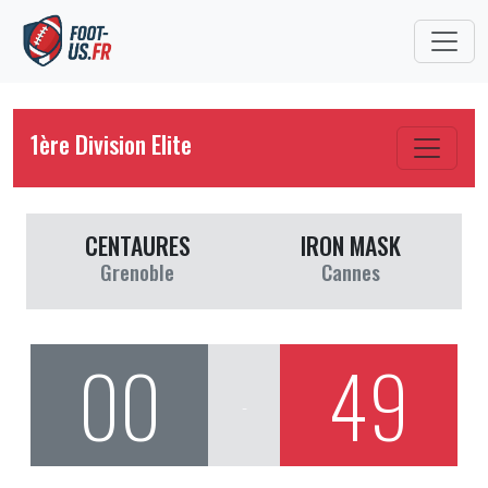
1ère Division Elite
CENTAURES
IRON MASK
Grenoble
Cannes
00
49
-