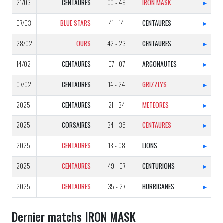
21/03
CENTAURES
00 - 49
IRON MASK
▸
07/03
BLUE STARS
41 - 14
CENTAURES
▸
28/02
OURS
42 - 23
CENTAURES
▸
14/02
CENTAURES
07 - 07
ARGONAUTES
▸
07/02
CENTAURES
14 - 24
GRIZZLYS
▸
2025
CENTAURES
21 - 34
METEORES
▸
2025
CORSAIRES
34 - 35
CENTAURES
▸
2025
CENTAURES
13 - 08
LIONS
▸
2025
CENTAURES
49 - 07
CENTURIONS
▸
2025
CENTAURES
35 - 27
HURRICANES
▸
Dernier matchs IRON MASK