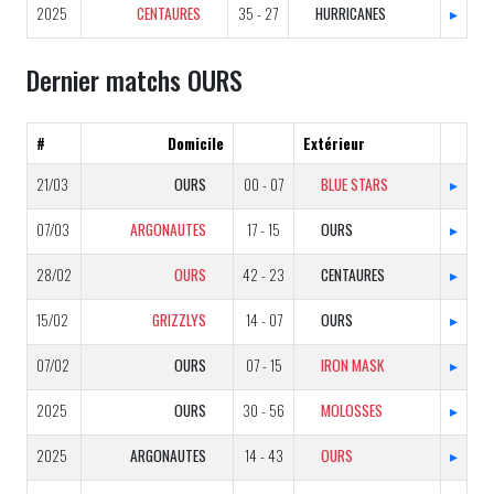
2025
CENTAURES
35 - 27
HURRICANES
▸
Dernier matchs OURS
#
Domicile
Extérieur
21/03
OURS
00 - 07
BLUE STARS
▸
07/03
ARGONAUTES
17 - 15
OURS
▸
28/02
OURS
42 - 23
CENTAURES
▸
15/02
GRIZZLYS
14 - 07
OURS
▸
07/02
OURS
07 - 15
IRON MASK
▸
2025
OURS
30 - 56
MOLOSSES
▸
2025
ARGONAUTES
14 - 43
OURS
▸