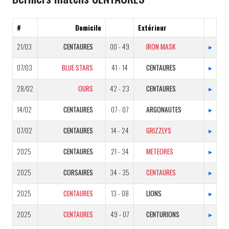
#
Domicile
Extérieur
21/03
CENTAURES
00 - 49
IRON MASK
▸
07/03
BLUE STARS
41 - 14
CENTAURES
▸
28/02
OURS
42 - 23
CENTAURES
▸
14/02
CENTAURES
07 - 07
ARGONAUTES
▸
07/02
CENTAURES
14 - 24
GRIZZLYS
▸
2025
CENTAURES
21 - 34
METEORES
▸
2025
CORSAIRES
34 - 35
CENTAURES
▸
2025
CENTAURES
13 - 08
LIONS
▸
2025
CENTAURES
49 - 07
CENTURIONS
▸