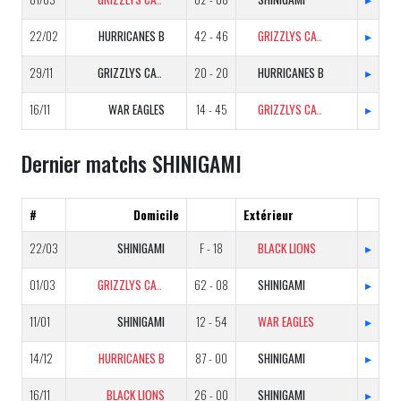
22/02
HURRICANES B
42 - 46
GRIZZLYS CATALANS B
▸
29/11
GRIZZLYS CATALANS B
20 - 20
HURRICANES B
▸
16/11
WAR EAGLES
14 - 45
GRIZZLYS CATALANS B
▸
Dernier matchs SHINIGAMI
#
Domicile
Extérieur
22/03
SHINIGAMI
F - 18
BLACK LIONS
▸
01/03
GRIZZLYS CATALANS B
62 - 08
SHINIGAMI
▸
11/01
SHINIGAMI
12 - 54
WAR EAGLES
▸
14/12
HURRICANES B
87 - 00
SHINIGAMI
▸
16/11
BLACK LIONS
26 - 00
SHINIGAMI
▸