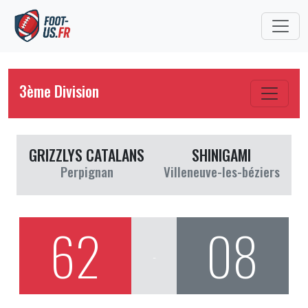
3ème Division
GRIZZLYS CATALANS
SHINIGAMI
Perpignan
Villeneuve-les-béziers
62
08
-