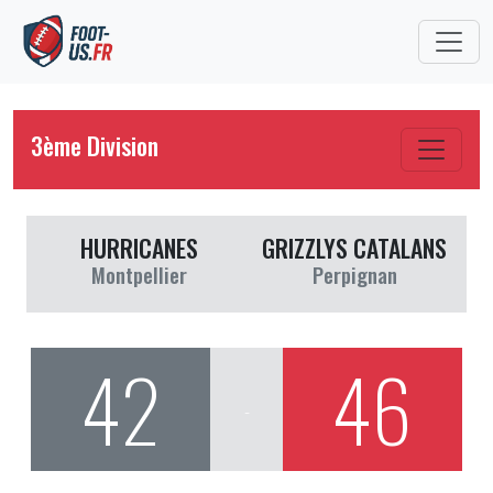
3ème Division
HURRICANES
GRIZZLYS CATALANS
Montpellier
Perpignan
42
46
-