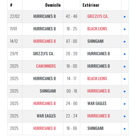
#
Domicile
Extérieur
22/02
HURRICANES B
42 - 46
GRIZZLYS CATALANS B
▸
11/01
HURRICANES B
18 - 25
BLACK LIONS
▸
14/12
HURRICANES B
87 - 00
SHINIGAMI
▸
29/11
GRIZZLYS CATALANS B
20 - 20
HURRICANES B
▸
2025
CANONNIERS
18 - 00
HURRICANES B
▸
2025
HURRICANES B
14 - 17
BLACK LIONS
▸
2025
SHINIGAMI
00 - 18
HURRICANES B
▸
2025
HURRICANES B
24 - 00
WAR EAGLES
▸
2025
WAR EAGLES
22 - 24
HURRICANES B
▸
2025
HURRICANES B
18 - 06
SHINIGAMI
▸