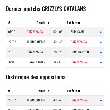
Dernier matchs GRIZZLYS CATALANS
#
Domicile
Extérieur
01/03
GRIZZLYS CATALANS B
62 - 08
SHINIGAMI
▸
22/02
HURRICANES B
42 - 46
GRIZZLYS CATALANS B
▸
29/11
GRIZZLYS CATALANS B
20 - 20
HURRICANES B
▸
16/11
WAR EAGLES
14 - 45
GRIZZLYS CATALANS B
▸
Historique des oppositions
#
Domicile
Extérieur
22/02
HURRICANES B
42 - 46
GRIZZLYS CATALANS B
▸