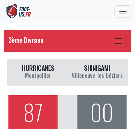
3ème Division
HURRICANES
SHINIGAMI
Montpellier
Villeneuve-les-béziers
87
00
-