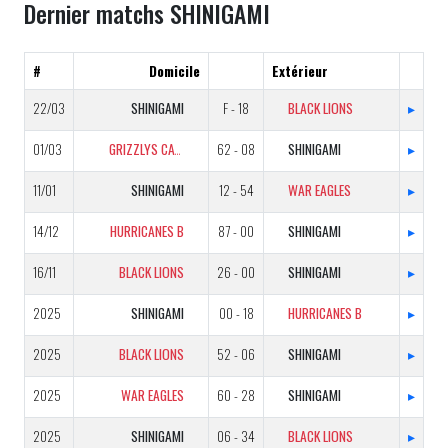
Dernier matchs SHINIGAMI
#
Domicile
Extérieur
22/03
SHINIGAMI
F - 18
BLACK LIONS
▸
01/03
GRIZZLYS CATALANS B
62 - 08
SHINIGAMI
▸
11/01
SHINIGAMI
12 - 54
WAR EAGLES
▸
14/12
HURRICANES B
87 - 00
SHINIGAMI
▸
16/11
BLACK LIONS
26 - 00
SHINIGAMI
▸
2025
SHINIGAMI
00 - 18
HURRICANES B
▸
2025
BLACK LIONS
52 - 06
SHINIGAMI
▸
2025
WAR EAGLES
60 - 28
SHINIGAMI
▸
2025
SHINIGAMI
06 - 34
BLACK LIONS
▸