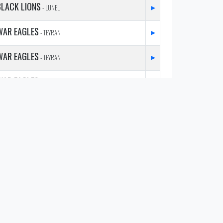
BLACK LIONS
▸
- LUNEL
WAR EAGLES
▸
- TEYRAN
WAR EAGLES
▸
- TEYRAN
WAR EAGLES
▸
- TEYRAN
BLACK LIONS
▸
- LUNEL
HURRICANES B
▸
- MONTPELLIER
GRIZZLYS CATALANS B
▸
- PERPIGNAN