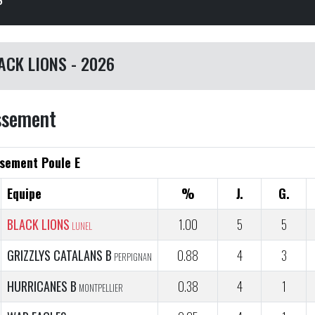
ACK LIONS - 2026
ssement
sement Poule E
Equipe
%
J.
G.
BLACK LIONS
1.00
5
5
LUNEL
GRIZZLYS CATALANS B
0.88
4
3
PERPIGNAN
HURRICANES B
0.38
4
1
MONTPELLIER