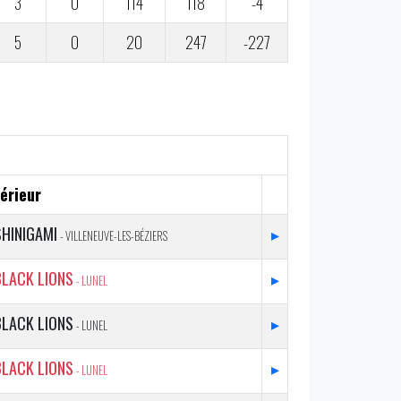
3
0
114
118
-4
5
0
20
247
-227
érieur
SHINIGAMI
▸
- VILLENEUVE-LES-BÉZIERS
BLACK LIONS
▸
- LUNEL
BLACK LIONS
▸
- LUNEL
BLACK LIONS
▸
- LUNEL