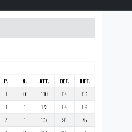
P.
N.
ATT.
DEF.
DIFF.
0
0
130
64
66
0
1
173
84
89
2
1
167
91
76