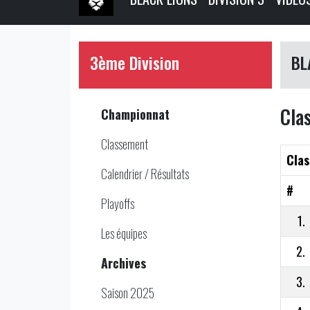
3ème Division
BL
Cla
Championnat
Classement
Clas
Calendrier / Résultats
#
Playoffs
1.
Les équipes
2.
Archives
3.
Saison 2025