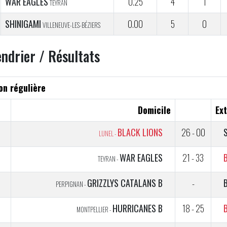
WAR EAGLES
0.25
4
1
TEYRAN
SHINIGAMI
0.00
5
0
VILLENEUVE-LES-BÉZIERS
endrier / Résultats
on régulière
Domicile
Ext
BLACK LIONS
26 - 00
LUNEL -
1
WAR EAGLES
21 - 33
TEYRAN -
2
GRIZZLYS CATALANS B
-
PERPIGNAN -
HURRICANES B
18 - 25
MONTPELLIER -