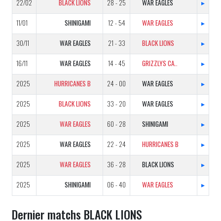
22/02
BLACK LIONS
28 - 25
WAR EAGLES
▸
11/01
SHINIGAMI
12 - 54
WAR EAGLES
▸
30/11
WAR EAGLES
21 - 33
BLACK LIONS
▸
16/11
WAR EAGLES
14 - 45
GRIZZLYS CATALANS B
▸
2025
HURRICANES B
24 - 00
WAR EAGLES
▸
2025
BLACK LIONS
33 - 20
WAR EAGLES
▸
2025
WAR EAGLES
60 - 28
SHINIGAMI
▸
2025
WAR EAGLES
22 - 24
HURRICANES B
▸
2025
WAR EAGLES
36 - 28
BLACK LIONS
▸
2025
SHINIGAMI
06 - 40
WAR EAGLES
▸
Dernier matchs BLACK LIONS