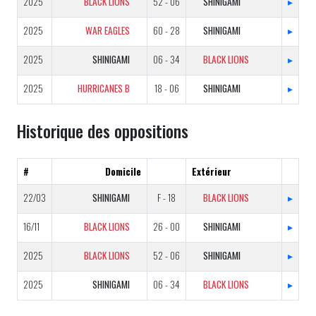
2025
BLACK LIONS
52 - 06
SHINIGAMI
▸
2025
WAR EAGLES
60 - 28
SHINIGAMI
▸
2025
SHINIGAMI
06 - 34
BLACK LIONS
▸
2025
HURRICANES B
18 - 06
SHINIGAMI
▸
Historique des oppositions
#
Domicile
Extérieur
22/03
SHINIGAMI
F - 18
BLACK LIONS
▸
16/11
BLACK LIONS
26 - 00
SHINIGAMI
▸
2025
BLACK LIONS
52 - 06
SHINIGAMI
▸
2025
SHINIGAMI
06 - 34
BLACK LIONS
▸