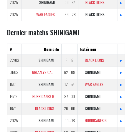
2025
SHINIGAMI
06 - 34
BLACK LIONS
▸
2025
WAR EAGLES
36 - 28
BLACK LIONS
▸
Dernier matchs SHINIGAMI
#
Domicile
Extérieur
22/03
SHINIGAMI
F - 18
BLACK LIONS
▸
01/03
GRIZZLYS CATALANS B
62 - 08
SHINIGAMI
▸
11/01
SHINIGAMI
12 - 54
WAR EAGLES
▸
14/12
HURRICANES B
87 - 00
SHINIGAMI
▸
16/11
BLACK LIONS
26 - 00
SHINIGAMI
▸
2025
SHINIGAMI
00 - 18
HURRICANES B
▸