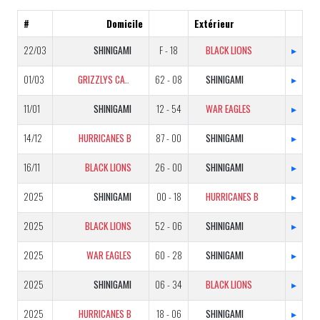
#
Domicile
Extérieur
22/03
SHINIGAMI
F - 18
BLACK LIONS
▸
01/03
GRIZZLYS CATALANS B
62 - 08
SHINIGAMI
▸
11/01
SHINIGAMI
12 - 54
WAR EAGLES
▸
14/12
HURRICANES B
87 - 00
SHINIGAMI
▸
16/11
BLACK LIONS
26 - 00
SHINIGAMI
▸
2025
SHINIGAMI
00 - 18
HURRICANES B
▸
2025
BLACK LIONS
52 - 06
SHINIGAMI
▸
2025
WAR EAGLES
60 - 28
SHINIGAMI
▸
2025
SHINIGAMI
06 - 34
BLACK LIONS
▸
2025
HURRICANES B
18 - 06
SHINIGAMI
▸