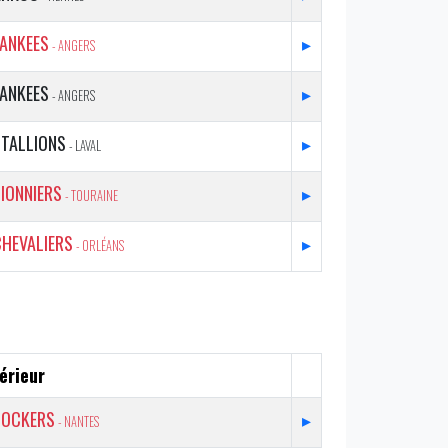
YANKEES
▸
- ANGERS
YANKEES
▸
- ANGERS
STALLIONS
▸
- LAVAL
IONNIERS
▸
- TOURAINE
CHEVALIERS
▸
- ORLÉANS
érieur
DOCKERS
▸
- NANTES