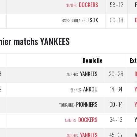
5
DOCKERS
56 - 12
NANTES -
5
ESOX
00 - 18
BASSE GOULAINE -
nier matchs YANKEES
Domicile
Ext
3
YANKEES
20 - 28
ANGERS -
2
ANKOU
14 - 34
RENNES -
1
PIONNIERS
00 - 14
TOURAINE -
2
DOCKERS
34 - 13
NANTES -
YANKEES
45 - 07
ANGERS -