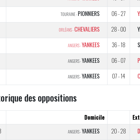
5
PIONNIERS
06 - 27
TOURAINE -
5
CHEVALIERS
28 - 00
ORLÉANS -
5
YANKEES
36 - 18
ANGERS -
5
YANKEES
06 - 07
P
ANGERS -
5
YANKEES
07 - 14
ANGERS -
torique des oppositions
Domicile
Ext
3
YANKEES
20 - 28
ANGERS -