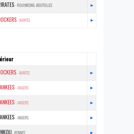
PIRATES
▸
- ROUXMESNIL-BOUTEILLES
DOCKERS
▸
- NANTES
érieur
DOCKERS
▸
- NANTES
YANKEES
▸
- ANGERS
YANKEES
▸
- ANGERS
YANKEES
▸
- ANGERS
ANKOU
▸
- RENNES