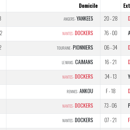
Domicile
Ext
3
YANKEES
20 - 28
ANGERS -
2
DOCKERS
76 - 00
NANTES -
2
PIONNIERS
06 - 34
TOURAINE -
1
CAIMANS
16 - 21
LE MANS -
2
DOCKERS
34 - 13
NANTES -
1
ANKOU
F - 18
RENNES -
DOCKERS
73 - 06
NANTES -
5
DOCKERS
07 - 21
NANTES -