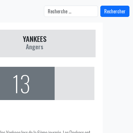
Rechercher
YANKEES
Angers
13
 les Yankees lors de la 6ème journée. Les Dockers ont