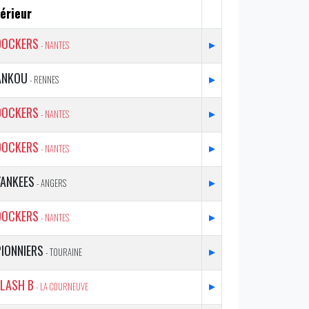
érieur
DOCKERS
▸
- NANTES
ANKOU
▸
- RENNES
DOCKERS
▸
- NANTES
DOCKERS
▸
- NANTES
YANKEES
▸
- ANGERS
DOCKERS
▸
- NANTES
PIONNIERS
▸
- TOURAINE
FLASH B
▸
- LA COURNEUVE