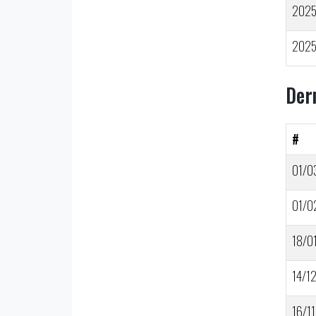
202
202
Der
#
01/0
01/0
18/0
14/1
16/11