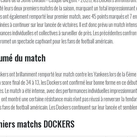
é leurs deux premiers matchs de la saison, marquant un total impressionnant de
 ont également remporté leur premier match, avec 45 points marqués et 7 en
nées à continuer sur leur lancée de victoires. Il est donc prévu un match inten
ances individuelles et collectives à surveiller de près. Les précédentes confro
promet un spectacle captivant pour les fans de football américain.
umé du match
kers ont brillamment remporté leur match contre les Yankees lors de la 6ème 
 score final de 34 à 13, les Dockers ont confirmé leur bonne forme en ce début 
s. Le match a été intense, avec des performances individuelles impressionnan
, ont montré une certaine résistance mais n'ont pas réussi à renverser la tendan
s fans de football américain. Les Dockers continuent sur leur lancée et semblen
niers matchs DOCKERS