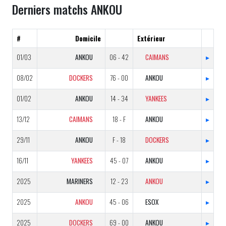
Derniers matchs ANKOU
#
Domicile
Extérieur
01/03
ANKOU
06 - 42
CAIMANS
▸
08/02
DOCKERS
76 - 00
ANKOU
▸
01/02
ANKOU
14 - 34
YANKEES
▸
13/12
CAIMANS
18 - F
ANKOU
▸
29/11
ANKOU
F - 18
DOCKERS
▸
16/11
YANKEES
45 - 07
ANKOU
▸
2025
MARINERS
12 - 23
ANKOU
▸
2025
ANKOU
45 - 06
ESOX
▸
2025
DOCKERS
69 - 00
ANKOU
▸