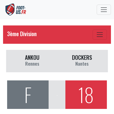
3ème Division
ANKOU
DOCKERS
Rennes
Nantes
F
18
-