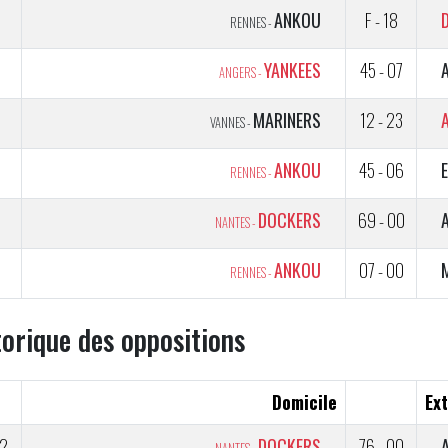
1
ANKOU
F - 18
RENNES -
YANKEES
45 - 07
ANGERS -
5
MARINERS
12 - 23
VANNES -
5
ANKOU
45 - 06
RENNES -
5
DOCKERS
69 - 00
NANTES -
5
ANKOU
07 - 00
RENNES -
torique des oppositions
Domicile
Ext
2
DOCKERS
76 - 00