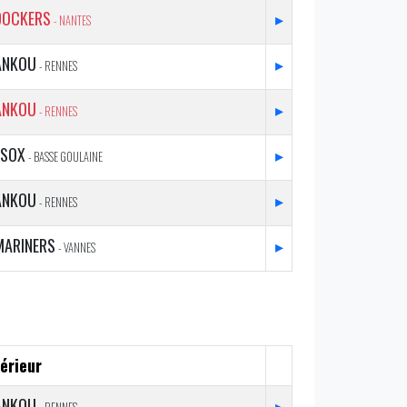
DOCKERS
▸
- NANTES
ANKOU
▸
- RENNES
ANKOU
▸
- RENNES
ESOX
▸
- BASSE GOULAINE
ANKOU
▸
- RENNES
MARINERS
▸
- VANNES
érieur
ANKOU
▸