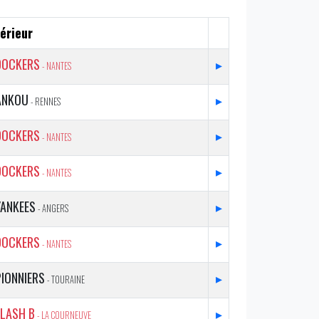
érieur
DOCKERS
▸
- NANTES
ANKOU
▸
- RENNES
DOCKERS
▸
- NANTES
DOCKERS
▸
- NANTES
YANKEES
▸
- ANGERS
DOCKERS
▸
- NANTES
PIONNIERS
▸
- TOURAINE
FLASH B
▸
- LA COURNEUVE