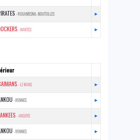
PIRATES
▸
- ROUXMESNIL-BOUTEILLES
DOCKERS
▸
- NANTES
érieur
CAIMANS
▸
- LE MANS
ANKOU
▸
- RENNES
YANKEES
▸
- ANGERS
ANKOU
▸
- RENNES