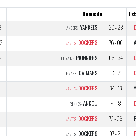
Domicile
Ext
3
YANKEES
20 - 28
ANGERS -
2
DOCKERS
76 - 00
NANTES -
2
PIONNIERS
06 - 34
TOURAINE -
1
CAIMANS
16 - 21
LE MANS -
2
DOCKERS
34 - 13
NANTES -
1
ANKOU
F - 18
RENNES -
DOCKERS
73 - 06
NANTES -
5
DOCKERS
07 - 21
NANTES -