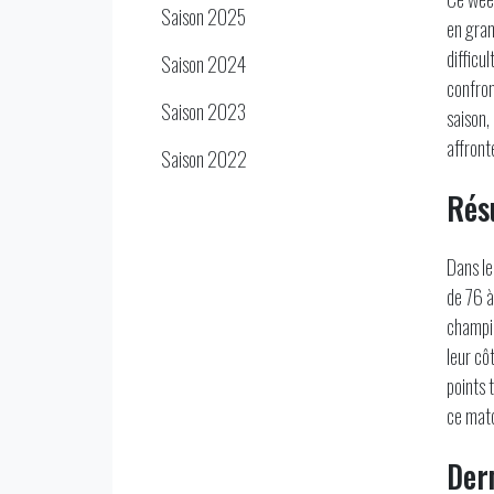
Saison 2025
en gran
difficu
Saison 2024
confron
Saison 2023
saison,
affront
Saison 2022
Rés
Dans le
de 76 à
champio
leur cô
points 
ce matc
Der