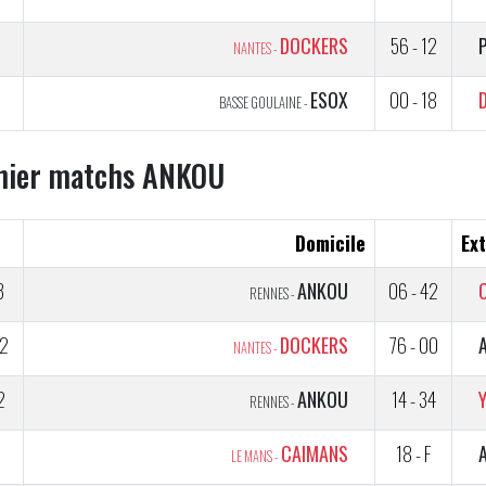
5
DOCKERS
56 - 12
NANTES -
5
ESOX
00 - 18
BASSE GOULAINE -
nier matchs ANKOU
Domicile
Ext
3
ANKOU
06 - 42
RENNES -
2
DOCKERS
76 - 00
NANTES -
2
ANKOU
14 - 34
RENNES -
2
CAIMANS
18 - F
LE MANS -