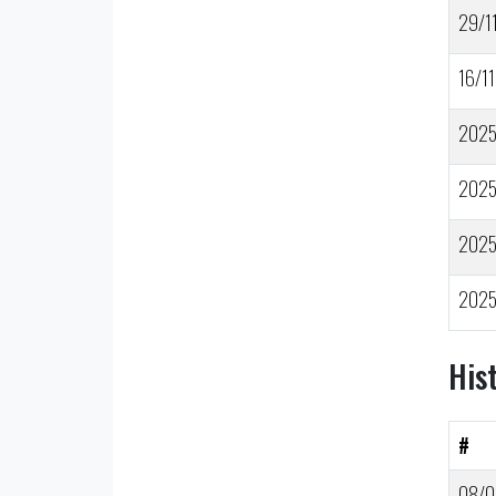
29/1
16/11
202
202
202
202
His
#
08/0