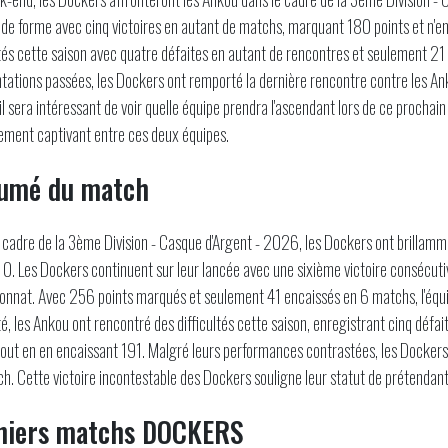
de forme avec cinq victoires en autant de matchs, marquant 180 points et n'en
ltés cette saison avec quatre défaites en autant de rencontres et seulement 21
tations passées, les Dockers ont remporté la dernière rencontre contre les A
 il sera intéressant de voir quelle équipe prendra l'ascendant lors de ce procha
ement captivant entre ces deux équipes.
umé du match
 cadre de la 3ème Division - Casque d'Argent - 2026, les Dockers ont brillam
 0. Les Dockers continuent sur leur lancée avec une sixième victoire consécutiv
nnat. Avec 256 points marqués et seulement 41 encaissés en 6 matchs, l'équ
té, les Ankou ont rencontré des difficultés cette saison, enregistrant cinq dé
tout en en encaissant 191. Malgré leurs performances contrastées, les Dockers 
h. Cette victoire incontestable des Dockers souligne leur statut de prétendan
niers matchs DOCKERS