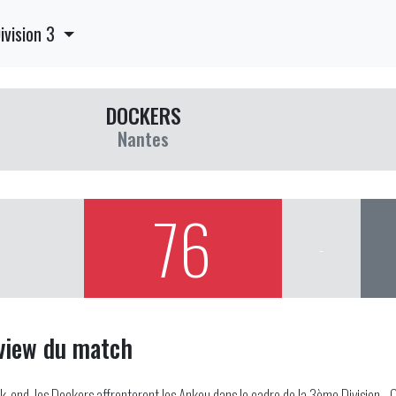
ivision 3
DOCKERS
Nantes
76
-
view du match
-end, les Dockers affronteront les Ankou dans le cadre de la 3ème Division -