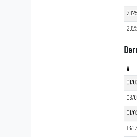
202
202
Der
#
01/0
08/0
01/0
13/1