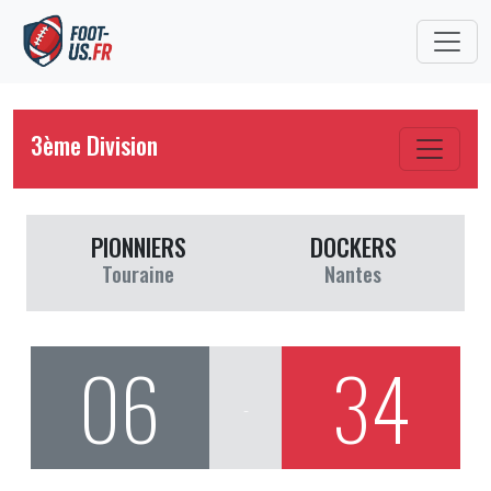
3ème Division
PIONNIERS
DOCKERS
Touraine
Nantes
06
34
-