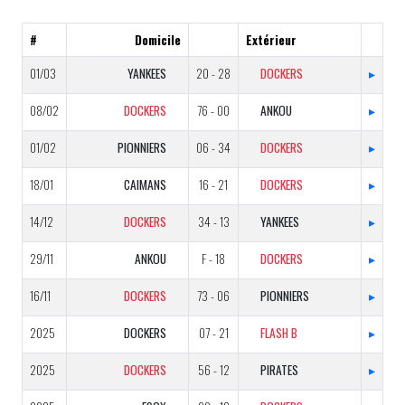
#
Domicile
Extérieur
01/03
YANKEES
20 - 28
DOCKERS
▸
08/02
DOCKERS
76 - 00
ANKOU
▸
01/02
PIONNIERS
06 - 34
DOCKERS
▸
18/01
CAIMANS
16 - 21
DOCKERS
▸
14/12
DOCKERS
34 - 13
YANKEES
▸
29/11
ANKOU
F - 18
DOCKERS
▸
16/11
DOCKERS
73 - 06
PIONNIERS
▸
2025
DOCKERS
07 - 21
FLASH B
▸
2025
DOCKERS
56 - 12
PIRATES
▸