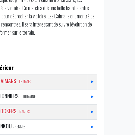
la victoire. Ce match a été une belle bataille entre
eu pour décrocher la victoire. Les Caimans ont montré de
encontres. Il sera intéressant de suivre l'évolution de
ormer sur le terrain.
érieur
CAIMANS
▸
- LE MANS
IONNIERS
▸
- TOURAINE
DOCKERS
▸
- NANTES
ANKOU
▸
- RENNES