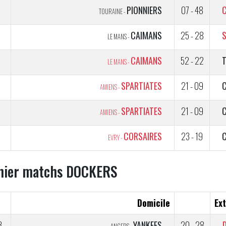
1
PIONNIERS
07 - 48
TOURAINE -
CAIMANS
25 - 28
LE MANS -
CAIMANS
52 - 22
LE MANS -
SPARTIATES
21 - 09
AMIENS -
SPARTIATES
21 - 09
AMIENS -
CORSAIRES
23 - 19
EVRY -
nier matchs DOCKERS
Domicile
Ext
3
YANKEES
20 - 28