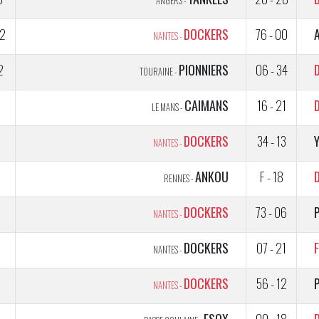
ANGERS -
2
DOCKERS
76 - 00
NANTES -
2
PIONNIERS
06 - 34
TOURAINE -
1
CAIMANS
16 - 21
LE MANS -
2
DOCKERS
34 - 13
NANTES -
1
ANKOU
F - 18
RENNES -
DOCKERS
73 - 06
NANTES -
5
DOCKERS
07 - 21
NANTES -
5
DOCKERS
56 - 12
NANTES -