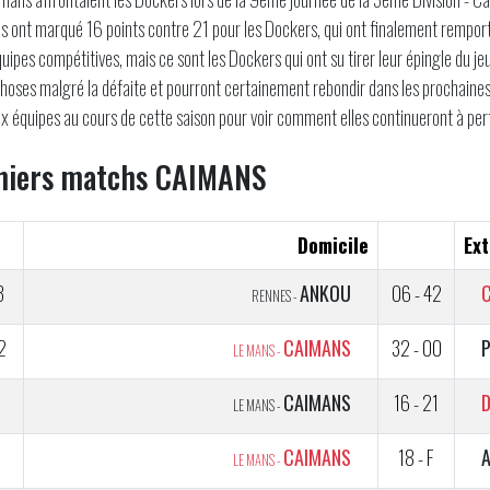
 ont marqué 16 points contre 21 pour les Dockers, qui ont finalement remporté 
uipes compétitives, mais ce sont les Dockers qui ont su tirer leur épingle du j
choses malgré la défaite et pourront certainement rebondir dans les prochaines r
x équipes au cours de cette saison pour voir comment elles continueront à perf
niers matchs CAIMANS
Domicile
Ext
3
ANKOU
06 - 42
RENNES -
2
CAIMANS
32 - 00
P
LE MANS -
1
CAIMANS
16 - 21
LE MANS -
2
CAIMANS
18 - F
LE MANS -