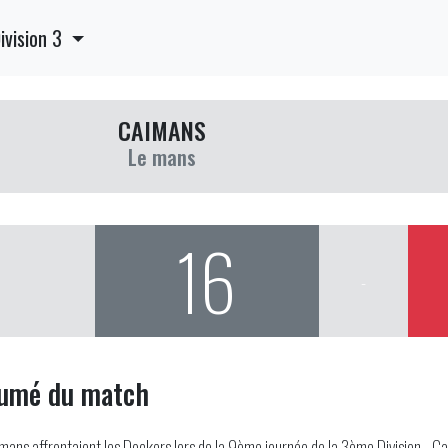
ivision 3
CAIMANS
Le mans
16
-
umé du match
mans affrontaient les Dockers lors de la 9ème journée de la 3ème Division - C