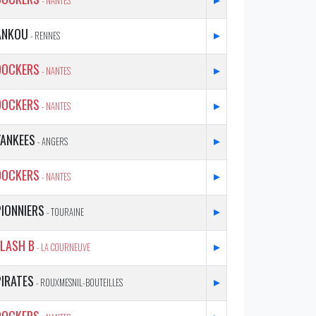
- NANTES
ANKOU
▸
- RENNES
DOCKERS
▸
- NANTES
DOCKERS
▸
- NANTES
YANKEES
▸
- ANGERS
DOCKERS
▸
- NANTES
PIONNIERS
▸
- TOURAINE
FLASH B
▸
- LA COURNEUVE
PIRATES
▸
- ROUXMESNIL-BOUTEILLES