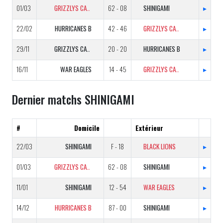
01/03
GRIZZLYS CATALANS B
62 - 08
SHINIGAMI
▸
22/02
HURRICANES B
42 - 46
GRIZZLYS CATALANS B
▸
29/11
GRIZZLYS CATALANS B
20 - 20
HURRICANES B
▸
16/11
WAR EAGLES
14 - 45
GRIZZLYS CATALANS B
▸
Dernier matchs SHINIGAMI
#
Domicile
Extérieur
22/03
SHINIGAMI
F - 18
BLACK LIONS
▸
01/03
GRIZZLYS CATALANS B
62 - 08
SHINIGAMI
▸
11/01
SHINIGAMI
12 - 54
WAR EAGLES
▸
14/12
HURRICANES B
87 - 00
SHINIGAMI
▸