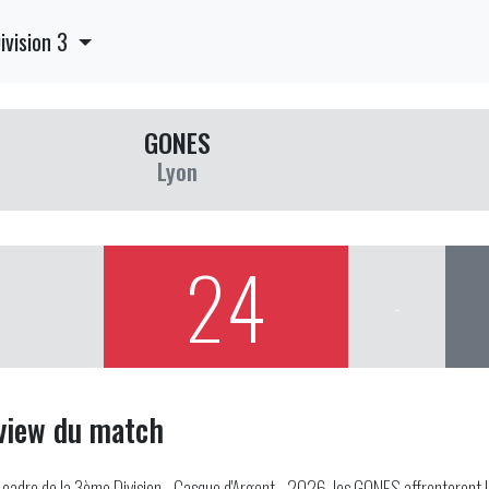
ivision 3
GONES
Lyon
24
-
view du match
 cadre de la 3ème Division - Casque d'Argent - 2026, les GONES affronteront l