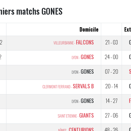
niers matchs GONES
Domicile
Ext
2
FALCONS
21 - 03
VILLEURBANNE -
2
GONES
24 - 00
LYON -
1
GONES
07 - 20
LYON -
2
SERVALS B
20 - 14
CLERMONT FERRAND -
1
GONES
14 - 27
LYON -
GIANTS
27 - 06
SAINT ETIENNE -
5
CENTURIONS
48 - 26
NÎMES -