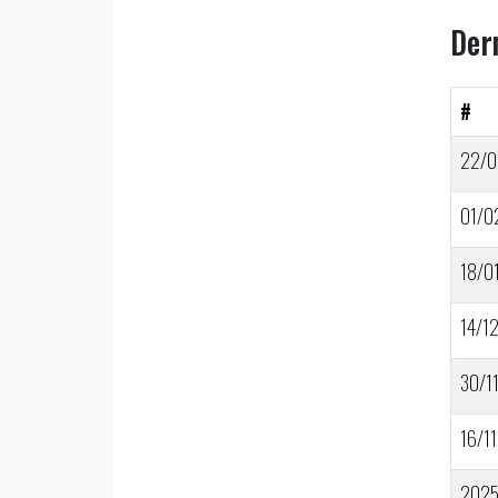
Der
#
22/0
01/0
18/0
14/1
30/1
16/11
202