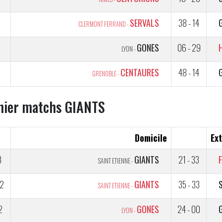
5
SERVALS
38 - 14
CLERMONT FERRAND -
5
GONES
06 - 29
LYON -
5
CENTAURES
48 - 14
GRENOBLE -
nier matchs GIANTS
Domicile
Ext
3
GIANTS
21 - 33
SAINT ETIENNE -
2
GIANTS
35 - 33
SAINT ETIENNE -
2
GONES
24 - 00
LYON -