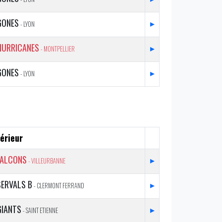
GONES
▸
- LYON
HURRICANES
▸
- MONTPELLIER
GONES
▸
- LYON
érieur
FALCONS
▸
- VILLEURBANNE
SERVALS B
▸
- CLERMONT FERRAND
GIANTS
▸
- SAINT ETIENNE