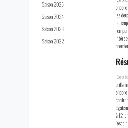
Saison 2025
encore 
les deu
Saison 2024
le temp
Saison 2023
remport
intéres
Saison 2022
premièr
Rés
Dans le
brillam
encore 
confron
égaleme
à 12 lo
l'espoir