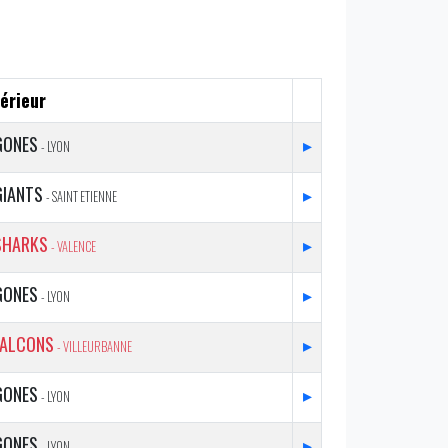
érieur
GONES
▸
- LYON
GIANTS
▸
- SAINT ETIENNE
SHARKS
▸
- VALENCE
GONES
▸
- LYON
FALCONS
▸
- VILLEURBANNE
GONES
▸
- LYON
GONES
▸
- LYON