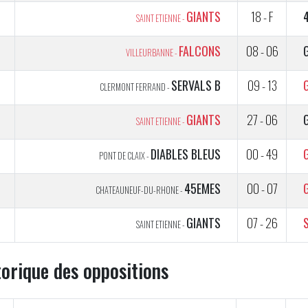
1
GIANTS
18 - F
SAINT ETIENNE -
2
FALCONS
08 - 06
VILLEURBANNE -
1
SERVALS B
09 - 13
CLERMONT FERRAND -
GIANTS
27 - 06
SAINT ETIENNE -
5
DIABLES BLEUS
00 - 49
PONT DE CLAIX -
5
45EMES
00 - 07
CHATEAUNEUF-DU-RHONE -
5
GIANTS
07 - 26
SAINT ETIENNE -
torique des oppositions