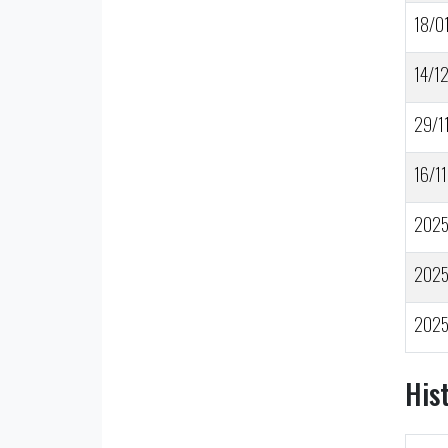
18/0
14/1
29/1
16/11
202
202
202
His