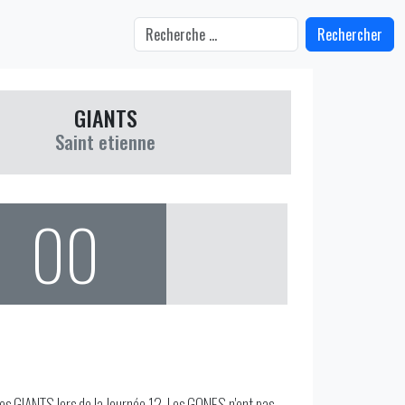
Rechercher
GIANTS
Saint etienne
00
es GIANTS lors de la Journée 12. Les GONES n'ont pas