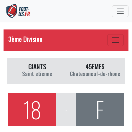
3ème Division
GIANTS
45EMES
Saint etienne
Chateauneuf-du-rhone
18
F
-