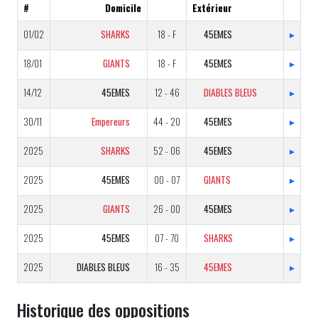
#
Domicile
Extérieur
01/02
SHARKS
18 - F
45EMES
▸
18/01
GIANTS
18 - F
45EMES
▸
14/12
45EMES
12 - 46
DIABLES BLEUS
▸
30/11
Empereurs
44 - 20
45EMES
▸
2025
SHARKS
52 - 06
45EMES
▸
2025
45EMES
00 - 07
GIANTS
▸
2025
GIANTS
26 - 00
45EMES
▸
2025
45EMES
07 - 70
SHARKS
▸
2025
DIABLES BLEUS
16 - 35
45EMES
▸
Historique des oppositions