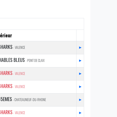
érieur
SHARKS
▸
- VALENCE
DIABLES BLEUS
▸
- PONT DE CLAIX
SHARKS
▸
- VALENCE
SHARKS
▸
- VALENCE
45EMES
▸
- CHATEAUNEUF-DU-RHONE
SHARKS
▸
- VALENCE