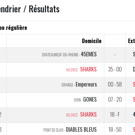
endrier / Résultats
on régulière
Domicile
Ext
45EMES
-
CHATEAUNEUF-DU-RHONE -
1
SHARKS
35 - 00
VALENCE -
2
Empereurs
00 - 58
ORANGE -
1
GONES
07 - 20
LYON -
2
SHARKS
18 - F
VALENCE -
3
DIABLES BLEUS
18 - 50
PONT DE CLAIX -