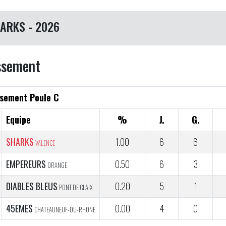
ARKS - 2026
ssement
sement Poule C
Equipe
%
J.
G.
SHARKS
1.00
6
6
VALENCE
EMPEREURS
0.50
6
3
ORANGE
DIABLES BLEUS
0.20
5
1
PONT DE CLAIX
45EMES
0.00
4
0
CHATEAUNEUF-DU-RHONE