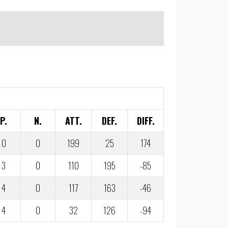
P.
N.
ATT.
DEF.
DIFF.
0
0
199
25
174
3
0
110
195
-85
4
0
117
163
-46
4
0
32
126
-94