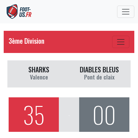
3ème Division
SHARKS
DIABLES BLEUS
Valence
Pont de claix
35
00
-