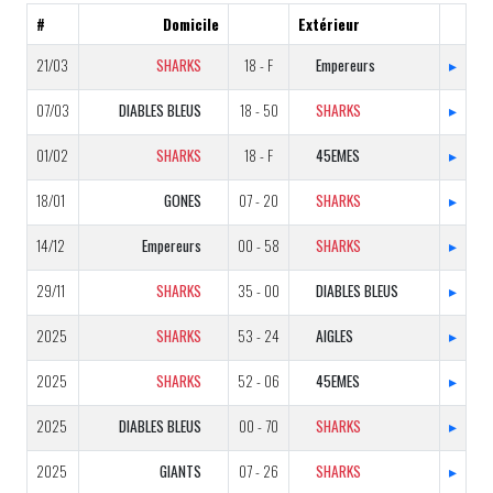
#
Domicile
Extérieur
21/03
SHARKS
18 - F
Empereurs
▸
07/03
DIABLES BLEUS
18 - 50
SHARKS
▸
01/02
SHARKS
18 - F
45EMES
▸
18/01
GONES
07 - 20
SHARKS
▸
14/12
Empereurs
00 - 58
SHARKS
▸
29/11
SHARKS
35 - 00
DIABLES BLEUS
▸
2025
SHARKS
53 - 24
AIGLES
▸
2025
SHARKS
52 - 06
45EMES
▸
2025
DIABLES BLEUS
00 - 70
SHARKS
▸
2025
GIANTS
07 - 26
SHARKS
▸