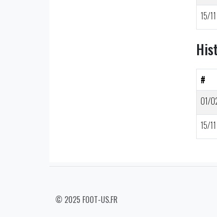
15/11
His
#
01/0
15/11
© 2025 FOOT-US.FR