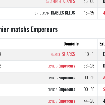
5
GIANTS
56 - 00
D
SAINT ETIENNE -
5
DIABLES BLEUS
16 - 35
PONT DE CLAIX -
nier matchs Empereurs
Domicile
Ext
3
SHARKS
18 - F
E
VALENCE -
2
Empereurs
38 - 26
D
ORANGE -
Empereurs
00 - 46
A
ORANGE -
2
Empereurs
00 - 58
ORANGE -
1
Empereurs
44 - 20
ORANGE -