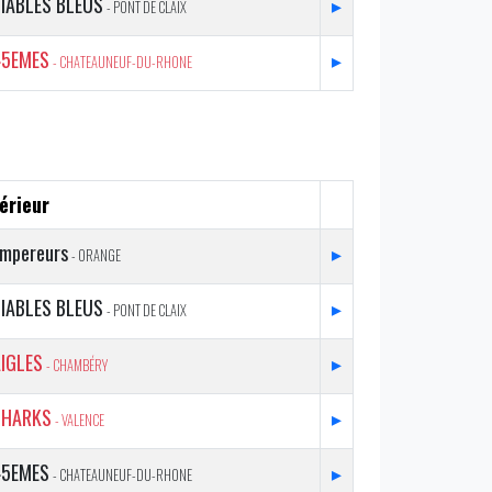
IABLES BLEUS
▸
- PONT DE CLAIX
45EMES
▸
- CHATEAUNEUF-DU-RHONE
érieur
mpereurs
▸
- ORANGE
IABLES BLEUS
▸
- PONT DE CLAIX
IGLES
▸
- CHAMBÉRY
SHARKS
▸
- VALENCE
45EMES
▸
- CHATEAUNEUF-DU-RHONE