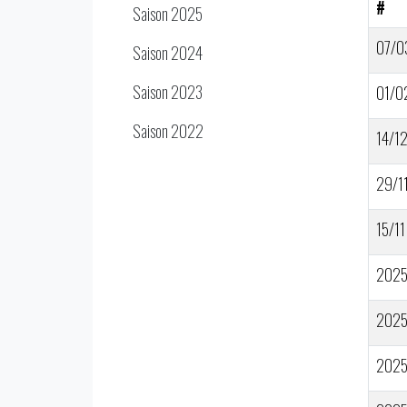
#
Saison 2025
07/0
Saison 2024
Saison 2023
01/0
Saison 2022
14/1
29/1
15/11
202
202
202