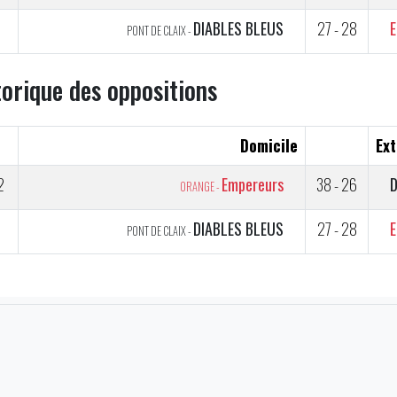
DIABLES BLEUS
27 - 28
E
PONT DE CLAIX -
torique des oppositions
Domicile
Ext
2
Empereurs
38 - 26
D
ORANGE -
DIABLES BLEUS
27 - 28
E
PONT DE CLAIX -