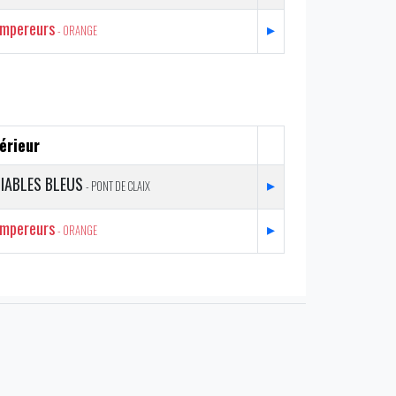
mpereurs
▸
- ORANGE
érieur
IABLES BLEUS
▸
- PONT DE CLAIX
mpereurs
▸
- ORANGE