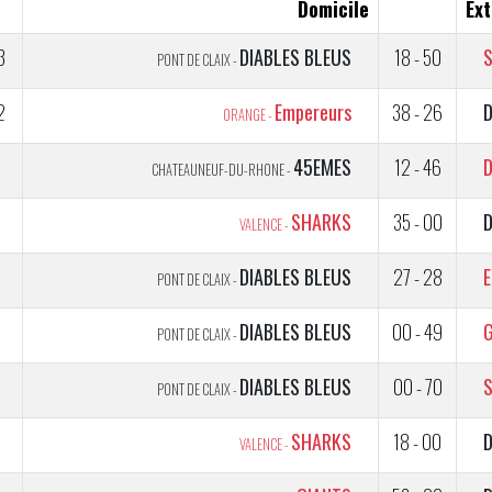
Domicile
Ext
3
DIABLES BLEUS
18 - 50
PONT DE CLAIX -
2
Empereurs
38 - 26
D
ORANGE -
2
45EMES
12 - 46
D
CHATEAUNEUF-DU-RHONE -
1
SHARKS
35 - 00
D
VALENCE -
DIABLES BLEUS
27 - 28
E
PONT DE CLAIX -
5
DIABLES BLEUS
00 - 49
PONT DE CLAIX -
5
DIABLES BLEUS
00 - 70
PONT DE CLAIX -
5
SHARKS
18 - 00
D
VALENCE -