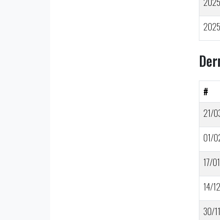
202
202
Der
#
21/0
01/0
17/01
14/1
30/1