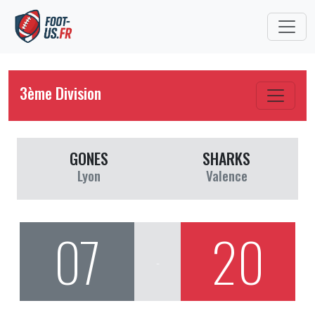
3ème Division
GONES
SHARKS
Lyon
Valence
07
20
-