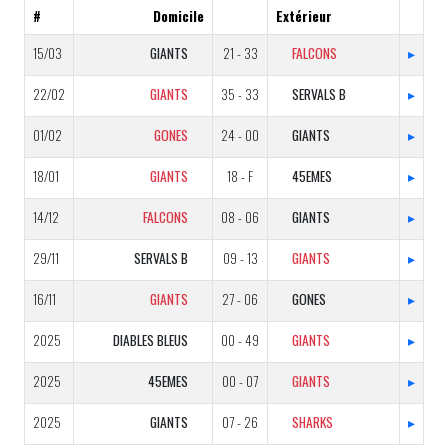
#
Domicile
Extérieur
15/03
GIANTS
21 - 33
FALCONS
▸
22/02
GIANTS
35 - 33
SERVALS B
▸
01/02
GONES
24 - 00
GIANTS
▸
18/01
GIANTS
18 - F
45EMES
▸
14/12
FALCONS
08 - 06
GIANTS
▸
29/11
SERVALS B
09 - 13
GIANTS
▸
16/11
GIANTS
27 - 06
GONES
▸
2025
DIABLES BLEUS
00 - 49
GIANTS
▸
2025
45EMES
00 - 07
GIANTS
▸
2025
GIANTS
07 - 26
SHARKS
▸