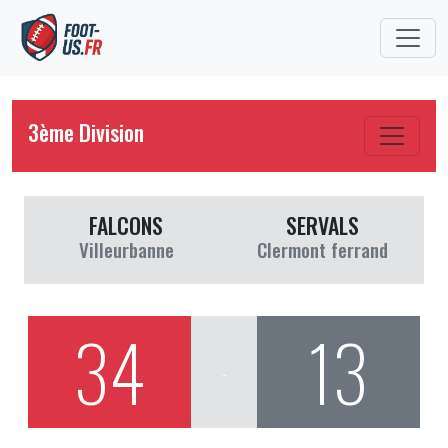
3ème Division
FALCONS
SERVALS
Villeurbanne
Clermont ferrand
34
13
-