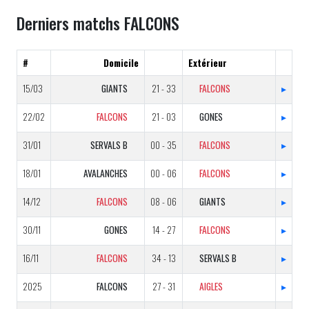
Derniers matchs FALCONS
#
Domicile
Extérieur
15/03
GIANTS
21 - 33
FALCONS
▸
22/02
FALCONS
21 - 03
GONES
▸
31/01
SERVALS B
00 - 35
FALCONS
▸
18/01
AVALANCHES
00 - 06
FALCONS
▸
14/12
FALCONS
08 - 06
GIANTS
▸
30/11
GONES
14 - 27
FALCONS
▸
16/11
FALCONS
34 - 13
SERVALS B
▸
2025
FALCONS
27 - 31
AIGLES
▸