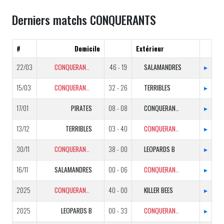
Derniers matchs CONQUERANTS
#
Domicile
Extérieur
22/03
CONQUERANTS
46 - 19
SALAMANDRES
▸
15/03
CONQUERANTS
32 - 26
TERRIBLES
▸
17/01
PIRATES
08 - 08
CONQUERANTS
▸
13/12
TERRIBLES
03 - 40
CONQUERANTS
▸
30/11
CONQUERANTS
38 - 00
LEOPARDS B
▸
16/11
SALAMANDRES
00 - 06
CONQUERANTS
▸
2025
CONQUERANTS
40 - 00
KILLER BEES
▸
2025
LEOPARDS B
00 - 33
CONQUERANTS
▸