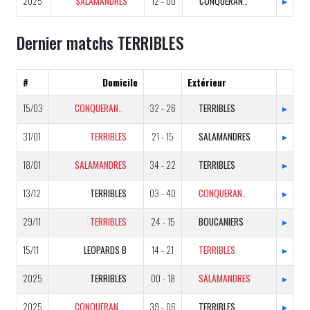
2025
SALAMANDRES
12 - 00
CONQUERANTS
▸
Dernier matchs TERRIBLES
#
Domicile
Extérieur
15/03
CONQUERANTS
32 - 26
TERRIBLES
▸
31/01
TERRIBLES
21 - 15
SALAMANDRES
▸
18/01
SALAMANDRES
34 - 22
TERRIBLES
▸
13/12
TERRIBLES
03 - 40
CONQUERANTS
▸
29/11
TERRIBLES
24 - 15
BOUCANIERS
▸
15/11
LEOPARDS B
14 - 21
TERRIBLES
▸
2025
TERRIBLES
00 - 18
SALAMANDRES
▸
2025
CONQUERANTS
39 - 06
TERRIBLES
▸