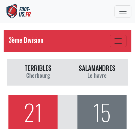
3ème Division
TERRIBLES
SALAMANDRES
Cherbourg
Le havre
21
15
-