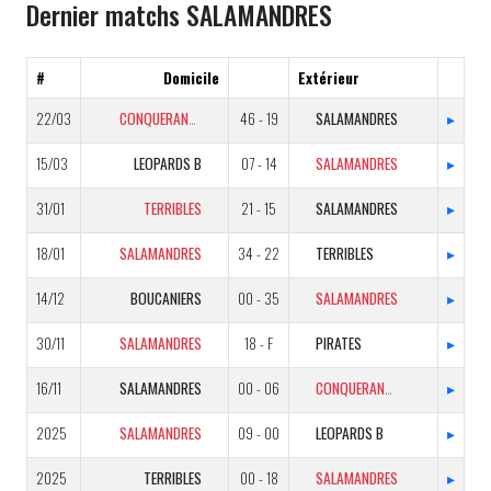
Dernier matchs SALAMANDRES
#
Domicile
Extérieur
22/03
CONQUERANTS
46 - 19
SALAMANDRES
▸
15/03
LEOPARDS B
07 - 14
SALAMANDRES
▸
31/01
TERRIBLES
21 - 15
SALAMANDRES
▸
18/01
SALAMANDRES
34 - 22
TERRIBLES
▸
14/12
BOUCANIERS
00 - 35
SALAMANDRES
▸
30/11
SALAMANDRES
18 - F
PIRATES
▸
16/11
SALAMANDRES
00 - 06
CONQUERANTS
▸
2025
SALAMANDRES
09 - 00
LEOPARDS B
▸
2025
TERRIBLES
00 - 18
SALAMANDRES
▸