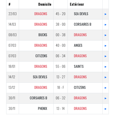
#
Domicile
Extérieur
22/03
DRAGONS
45 - 20
SEA DEVILS
▸
14/03
DRAGONS
38 - 00
CORSAIRES B
▸
08/03
BUCKS
00 - 38
DRAGONS
▸
07/03
DRAGONS
40 - 00
ANGES
▸
07/03
CITIZENS
06 - 34
DRAGONS
▸
18/01
DRAGONS
55 - 06
SAINTS
▸
14/12
SEA DEVILS
13 - 27
DRAGONS
▸
13/12
DRAGONS
18 - F
CITIZENS
▸
30/11
CORSAIRES B
06 - 32
DRAGONS
▸
30/11
PHENIX
13 - 14
DRAGONS
▸