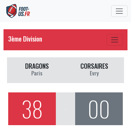
3ème Division
DRAGONS
CORSAIRES
Paris
Evry
38
00
-