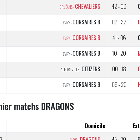
2
CHEVALIERS
42 - 00
ORLÉANS -
1
CORSAIRES B
06 - 32
EVRY -
CORSAIRES B
41 - 06
EVRY -
5
CORSAIRES B
10 - 20
EVRY -
5
CITIZENS
00 - 18
ALFORTVILLE -
5
CORSAIRES B
06 - 20
EVRY -
nier matchs DRAGONS
Domicile
Ext
3
DRAGONS
45 - 20
S