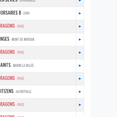
- LA ROCHELLE
CORSAIRES B
▸
- EVRY
DRAGONS
▸
- PARIS
ANGES
▸
- MONT-DE-MARSAN
DRAGONS
▸
- PARIS
SAINTS
▸
- MARNE LA VALLÉE
DRAGONS
▸
- PARIS
ITIZENS
▸
- ALFORTVILLE
DRAGONS
▸
- PARIS