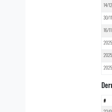
14/1
30/1
16/11
202
202
202
Der
#
22/0