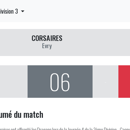
ivision 3
CORSAIRES
Evry
06
-
umé du match
saires ont affronté les Dragons lors de la Journée 4 de la 3ème Division - Cas