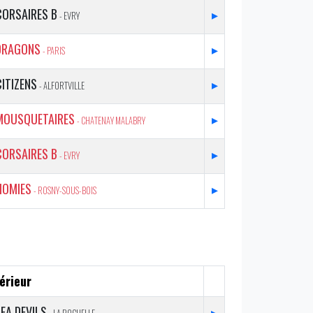
CORSAIRES B
▸
- EVRY
DRAGONS
▸
- PARIS
CITIZENS
▸
- ALFORTVILLE
MOUSQUETAIRES
▸
- CHATENAY MALABRY
CORSAIRES B
▸
- EVRY
HOMIES
▸
- ROSNY-SOUS-BOIS
érieur
EA DEVILS
▸