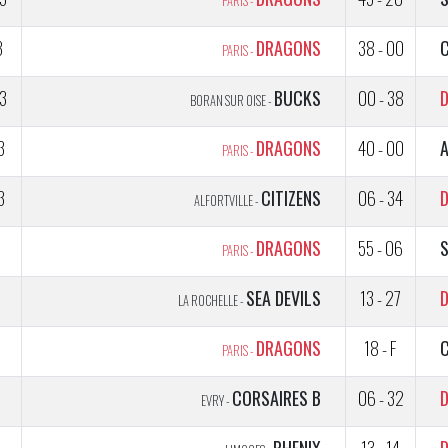
PARIS -
3
DRAGONS
38 - 00
PARIS -
3
BUCKS
00 - 38
BORAN SUR OISE -
3
DRAGONS
40 - 00
PARIS -
3
CITIZENS
06 - 34
ALFORTVILLE -
1
DRAGONS
55 - 06
PARIS -
2
SEA DEVILS
13 - 27
LA ROCHELLE -
2
DRAGONS
18 - F
C
PARIS -
1
CORSAIRES B
06 - 32
EVRY -