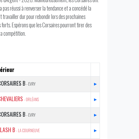
'a pas réussi à renverser la tendance et a concédé la
t travailler dur pour rebondir lors des prochaines
 forts. Espérons que les Corsaires pourront tirer des
la compétition.
érieur
CORSAIRES B
▸
- EVRY
CHEVALIERS
▸
- ORLÉANS
CORSAIRES B
▸
- EVRY
FLASH B
▸
- LA COURNEUVE