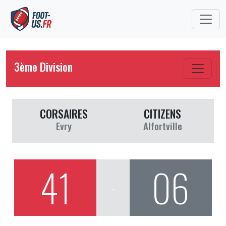
3ème Division
CORSAIRES
CITIZENS
Evry
Alfortville
41
06
-