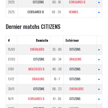
2025
CITIZENS
00 - 18
CORSAIRES B
▸
2025
CORSAIRES B
06 - 20
HOMIES
▸
Dernier matchs CITIZENS
#
Domicile
Extérieur
15/03
CHEVALIERS
35 - 00
CITIZENS
▸
07/03
CITIZENS
06 - 34
DRAGONS
▸
17/01
MOLOSSES B
40 - 20
CITIZENS
▸
13/12
DRAGONS
18 - F
CITIZENS
▸
30/11
CITIZENS
08 - 23
CHEVALIERS
▸
16/11
CORSAIRES B
41 - 06
CITIZENS
▸