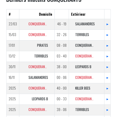
#
Domicile
Extérieur
22/03
CONQUERANTS
46 - 19
SALAMANDRES
▸
15/03
CONQUERANTS
32 - 26
TERRIBLES
▸
17/01
PIRATES
08 - 08
CONQUERANTS
▸
13/12
TERRIBLES
03 - 40
CONQUERANTS
▸
30/11
CONQUERANTS
38 - 00
LEOPARDS B
▸
16/11
SALAMANDRES
00 - 06
CONQUERANTS
▸
2025
CONQUERANTS
40 - 00
KILLER BEES
▸
2025
LEOPARDS B
00 - 33
CONQUERANTS
▸
2025
CONQUERANTS
39 - 06
TERRIBLES
▸