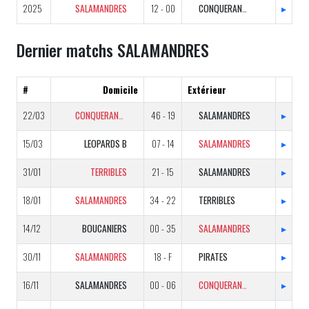
2025
SALAMANDRES
12 - 00
CONQUERANTS
▸
Dernier matchs SALAMANDRES
#
Domicile
Extérieur
22/03
CONQUERANTS
46 - 19
SALAMANDRES
▸
15/03
LEOPARDS B
07 - 14
SALAMANDRES
▸
31/01
TERRIBLES
21 - 15
SALAMANDRES
▸
18/01
SALAMANDRES
34 - 22
TERRIBLES
▸
14/12
BOUCANIERS
00 - 35
SALAMANDRES
▸
30/11
SALAMANDRES
18 - F
PIRATES
▸
16/11
SALAMANDRES
00 - 06
CONQUERANTS
▸