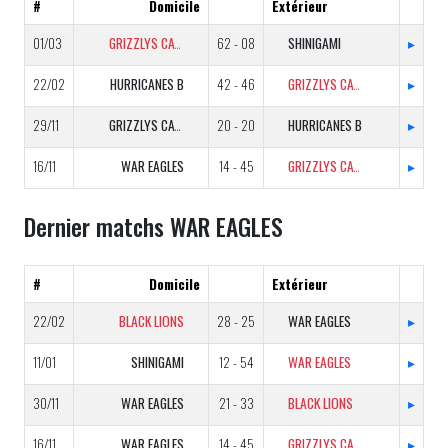
#
Domicile
Extérieur
01/03
GRIZZLYS CATALANS B
62 - 08
SHINIGAMI
▸
22/02
HURRICANES B
42 - 46
GRIZZLYS CATALANS B
▸
29/11
GRIZZLYS CATALANS B
20 - 20
HURRICANES B
▸
16/11
WAR EAGLES
14 - 45
GRIZZLYS CATALANS B
▸
Dernier matchs WAR EAGLES
#
Domicile
Extérieur
22/02
BLACK LIONS
28 - 25
WAR EAGLES
▸
11/01
SHINIGAMI
12 - 54
WAR EAGLES
▸
30/11
WAR EAGLES
21 - 33
BLACK LIONS
▸
16/11
WAR EAGLES
14 - 45
GRIZZLYS CATALANS B
▸