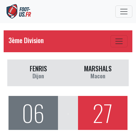
3ème Division
FENRIS
MARSHALS
Dijon
Macon
06
27
-