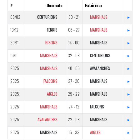
#
Domicile
Extérieur
08/02
CENTURIONS
03 - 21
MARSHALS
▸
13/12
FENRIS
06 - 27
MARSHALS
▸
30/11
BISONS
14 - 00
MARSHALS
▸
16/11
MARSHALS
32 - 08
CENTURIONS
▸
2025
MARSHALS
40 - 06
AVALANCHES
▸
2025
FALCONS
27 - 20
MARSHALS
▸
2025
AIGLES
29 - 22
MARSHALS
▸
2025
MARSHALS
24 - 12
FALCONS
▸
2025
AVALANCHES
22 - 08
MARSHALS
▸
2025
MARSHALS
15 - 33
AIGLES
▸