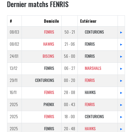
Dernier matchs FENRIS
#
Domicile
Extérieur
08/03
FENRIS
50 - 21
CENTURIONS
▸
08/02
HAWKS
21 - 06
FENRIS
▸
24/01
BISONS
56 - 00
FENRIS
▸
13/12
FENRIS
06 - 27
MARSHALS
▸
29/11
CENTURIONS
00 - 20
FENRIS
▸
16/11
FENRIS
28 - 08
HAWKS
▸
2025
PHENIX
00 - 43
FENRIS
▸
2025
FENRIS
18 - 00
CENTURIONS
▸
2025
FENRIS
20 - 48
HAWKS
▸