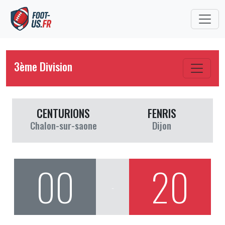
3ème Division
CENTURIONS
FENRIS
Chalon-sur-saone
Dijon
00
20
-