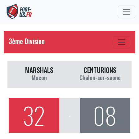
3ème Division
MARSHALS
CENTURIONS
Macon
Chalon-sur-saone
32
08
-