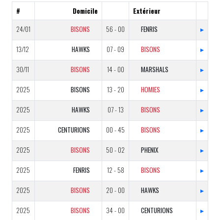
#
Domicile
Extérieur
24/01
BISONS
56 - 00
FENRIS
▸
13/12
HAWKS
07 - 09
BISONS
▸
30/11
BISONS
14 - 00
MARSHALS
▸
2025
BISONS
13 - 20
HOMIES
▸
2025
HAWKS
07 - 13
BISONS
▸
2025
CENTURIONS
00 - 45
BISONS
▸
2025
BISONS
50 - 02
PHENIX
▸
2025
FENRIS
12 - 58
BISONS
▸
2025
BISONS
20 - 00
HAWKS
▸
2025
BISONS
34 - 00
CENTURIONS
▸