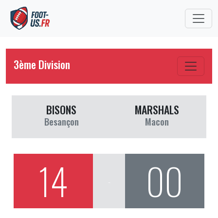
3ème Division
BISONS
MARSHALS
Besançon
Macon
14
00
-