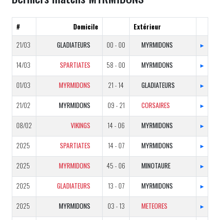
#
Domicile
Extérieur
21/03
GLADIATEURS
00 - 00
MYRMIDONS
▸
14/03
SPARTIATES
58 - 00
MYRMIDONS
▸
01/03
MYRMIDONS
21 - 14
GLADIATEURS
▸
21/02
MYRMIDONS
09 - 21
CORSAIRES
▸
08/02
VIKINGS
14 - 06
MYRMIDONS
▸
2025
SPARTIATES
14 - 07
MYRMIDONS
▸
2025
MYRMIDONS
45 - 06
MINOTAURE
▸
2025
GLADIATEURS
13 - 07
MYRMIDONS
▸
2025
MYRMIDONS
03 - 13
METEORES
▸