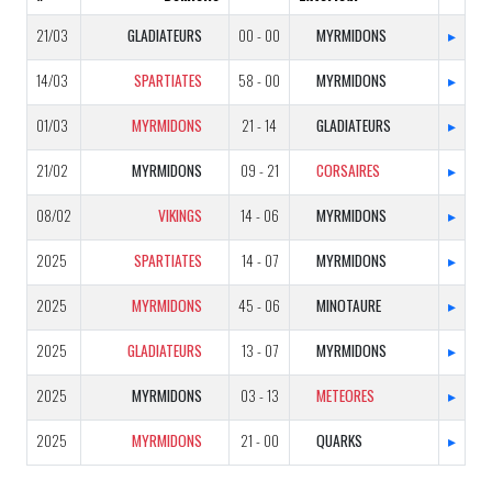
21/03
GLADIATEURS
00 - 00
MYRMIDONS
▸
14/03
SPARTIATES
58 - 00
MYRMIDONS
▸
01/03
MYRMIDONS
21 - 14
GLADIATEURS
▸
21/02
MYRMIDONS
09 - 21
CORSAIRES
▸
08/02
VIKINGS
14 - 06
MYRMIDONS
▸
2025
SPARTIATES
14 - 07
MYRMIDONS
▸
2025
MYRMIDONS
45 - 06
MINOTAURE
▸
2025
GLADIATEURS
13 - 07
MYRMIDONS
▸
2025
MYRMIDONS
03 - 13
METEORES
▸
2025
MYRMIDONS
21 - 00
QUARKS
▸