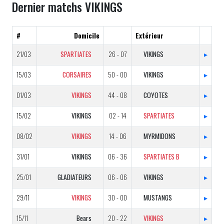
Dernier matchs VIKINGS
#
Domicile
Extérieur
21/03
SPARTIATES
26 - 07
VIKINGS
▸
15/03
CORSAIRES
50 - 00
VIKINGS
▸
01/03
VIKINGS
44 - 08
COYOTES
▸
15/02
VIKINGS
02 - 14
SPARTIATES
▸
08/02
VIKINGS
14 - 06
MYRMIDONS
▸
31/01
VIKINGS
06 - 36
SPARTIATES B
▸
25/01
GLADIATEURS
06 - 06
VIKINGS
▸
29/11
VIKINGS
30 - 00
MUSTANGS
▸
15/11
Bears
20 - 22
VIKINGS
▸