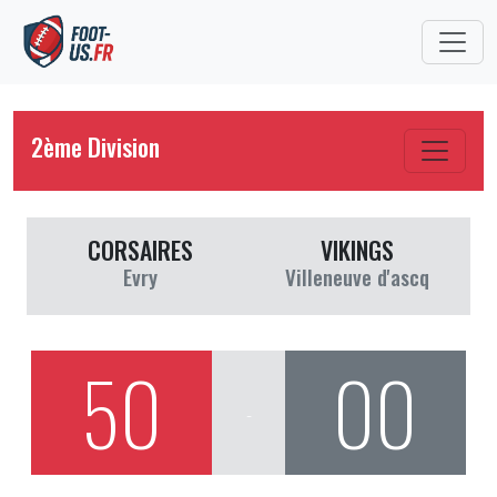
2ème Division
CORSAIRES
VIKINGS
Evry
Villeneuve d'ascq
50
00
-