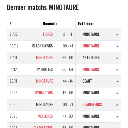
Dernier matchs MINOTAURE
#
Domicile
Extérieur
21/02
TIGRES
21 - 14
MINOTAURE
▸
08/02
BLACK HAWKS
00 - 41
MINOTAURE
▸
31/01
MINOTAURE
33 - 00
ARTILLEURS
▸
14/12
PATRIOTES
06 - 64
MINOTAURE
▸
29/11
MINOTAURE
44 - 14
GEANT
▸
2025
MYRMIDONS
45 - 06
MINOTAURE
▸
2025
MINOTAURE
00 - 21
GLADIATEURS
▸
2025
METEORES
47 - 03
MINOTAURE
▸
2025
GLADIATEURS
56 - 00
MINOTAURE
▸