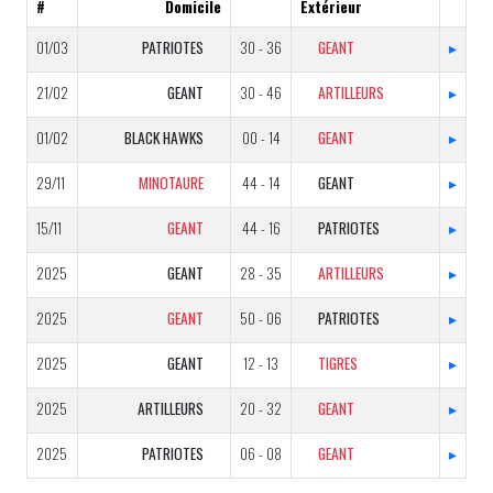
#
Domicile
Extérieur
01/03
PATRIOTES
30 - 36
GEANT
▸
21/02
GEANT
30 - 46
ARTILLEURS
▸
01/02
BLACK HAWKS
00 - 14
GEANT
▸
29/11
MINOTAURE
44 - 14
GEANT
▸
15/11
GEANT
44 - 16
PATRIOTES
▸
2025
GEANT
28 - 35
ARTILLEURS
▸
2025
GEANT
50 - 06
PATRIOTES
▸
2025
GEANT
12 - 13
TIGRES
▸
2025
ARTILLEURS
20 - 32
GEANT
▸
2025
PATRIOTES
06 - 08
GEANT
▸