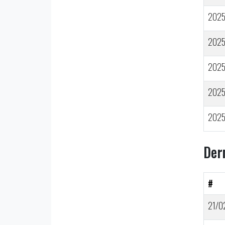
202
202
202
202
202
Der
#
21/0