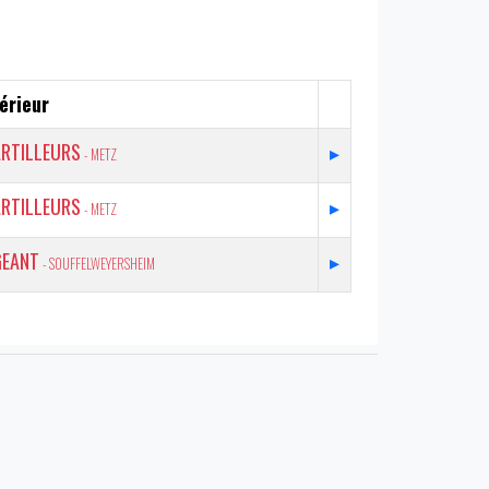
érieur
ARTILLEURS
▸
- METZ
ARTILLEURS
▸
- METZ
GEANT
▸
- SOUFFELWEYERSHEIM