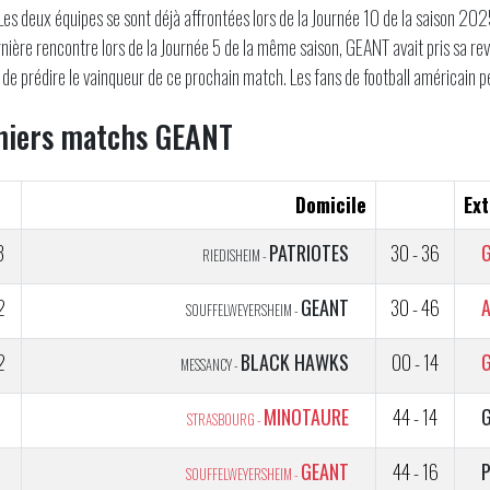
 Les deux équipes se sont déjà affrontées lors de la Journée 10 de la saison 2
rnière rencontre lors de la Journée 5 de la même saison, GEANT avait pris sa re
le de prédire le vainqueur de ce prochain match. Les fans de football américain p
niers matchs GEANT
Domicile
Ext
3
PATRIOTES
30 - 36
RIEDISHEIM -
2
GEANT
30 - 46
SOUFFELWEYERSHEIM -
2
BLACK HAWKS
00 - 14
MESSANCY -
1
MINOTAURE
44 - 14
STRASBOURG -
GEANT
44 - 16
SOUFFELWEYERSHEIM -