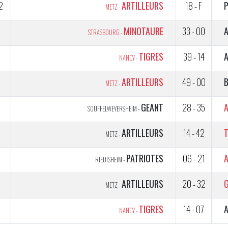
2
ARTILLEURS
18 - F
METZ -
1
MINOTAURE
33 - 00
STRASBOURG -
2
TIGRES
39 - 14
NANCY -
1
ARTILLEURS
49 - 00
METZ -
5
GEANT
28 - 35
SOUFFELWEYERSHEIM -
5
ARTILLEURS
14 - 42
T
METZ -
5
PATRIOTES
06 - 21
RIEDISHEIM -
5
ARTILLEURS
20 - 32
METZ -
5
TIGRES
14 - 07
NANCY -