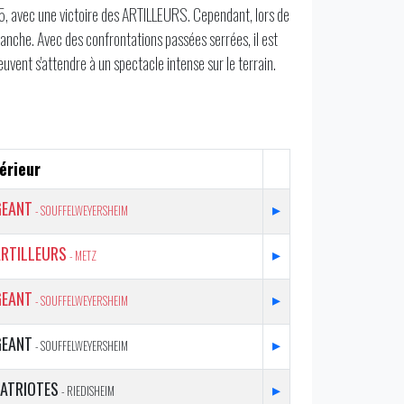
025, avec une victoire des ARTILLEURS. Cependant, lors de
vanche. Avec des confrontations passées serrées, il est
euvent s'attendre à un spectacle intense sur le terrain.
érieur
GEANT
▸
- SOUFFELWEYERSHEIM
ARTILLEURS
▸
- METZ
GEANT
▸
- SOUFFELWEYERSHEIM
GEANT
▸
- SOUFFELWEYERSHEIM
PATRIOTES
▸
- RIEDISHEIM