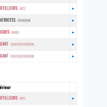
ARTILLEURS
▸
- METZ
PATRIOTES
▸
- RIEDISHEIM
IGRES
▸
- NANCY
GEANT
▸
- SOUFFELWEYERSHEIM
GEANT
▸
- SOUFFELWEYERSHEIM
érieur
ARTILLEURS
▸
- METZ