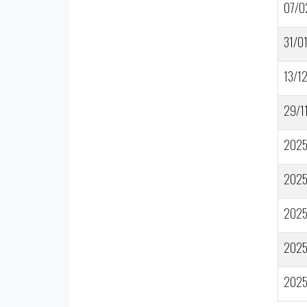
07/0
31/0
13/1
29/1
202
202
202
202
202