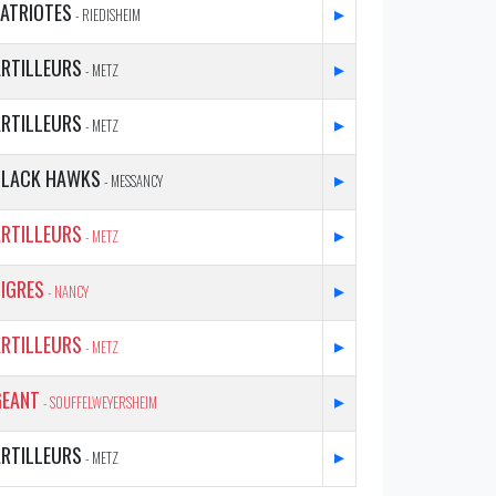
PATRIOTES
▸
- RIEDISHEIM
ARTILLEURS
▸
- METZ
ARTILLEURS
▸
- METZ
BLACK HAWKS
▸
- MESSANCY
ARTILLEURS
▸
- METZ
IGRES
▸
- NANCY
ARTILLEURS
▸
- METZ
GEANT
▸
- SOUFFELWEYERSHEIM
ARTILLEURS
▸
- METZ