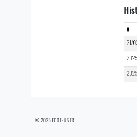
His
#
21/0
202
202
© 2025 FOOT-US.FR