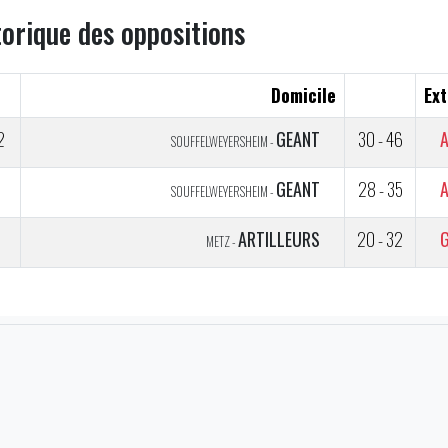
torique des oppositions
Domicile
Ext
2
GEANT
30 - 46
SOUFFELWEYERSHEIM -
5
GEANT
28 - 35
SOUFFELWEYERSHEIM -
5
ARTILLEURS
20 - 32
METZ -