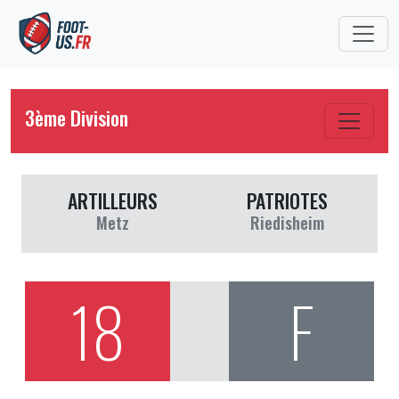
3ème Division
ARTILLEURS
PATRIOTES
Metz
Riedisheim
18
F
-