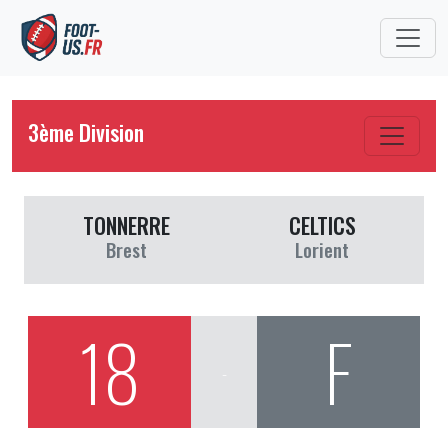
3ème Division
TONNERRE
CELTICS
Brest
Lorient
18
F
-