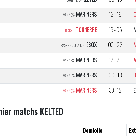
1
MARINERS
12 - 19
C
VANNES -
TONNERRE
19 - 06
BREST -
5
ESOX
00 - 22
BASSE GOULAINE -
5
MARINERS
12 - 23
VANNES -
5
MARINERS
00 - 18
VANNES -
5
MARINERS
33 - 12
VANNES -
nier matchs KELTED
Domicile
Ext