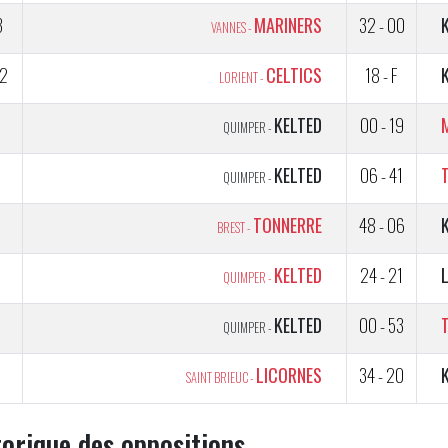
3
MARINERS
32 - 00
VANNES -
2
CELTICS
18 - F
LORIENT -
KELTED
00 - 19
QUIMPER -
1
KELTED
06 - 41
QUIMPER -
5
TONNERRE
48 - 06
BREST -
5
KELTED
24 - 21
QUIMPER -
5
KELTED
00 - 53
QUIMPER -
5
LICORNES
34 - 20
SAINT BRIEUC -
torique des oppositions