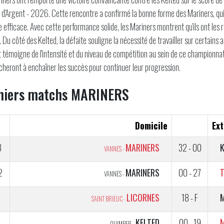
d'Argent - 2026. Cette rencontre a confirmé la bonne forme des Mariners, qui 
 efficace. Avec cette performance solide, les Mariners montrent qu'ils ont les r
n. Du côté des Kelted, la défaite souligne la nécessité de travailler sur certain
t témoigne de l'intensité et du niveau de compétition au sein de ce championnat
cheront à enchaîner les succès pour continuer leur progression.
niers matchs MARINERS
Domicile
Ext
3
MARINERS
32 - 00
K
VANNES -
2
MARINERS
00 - 27
VANNES -
LICORNES
18 - F
SAINT BRIEUC -
KELTED
00 - 19
QUIMPER -