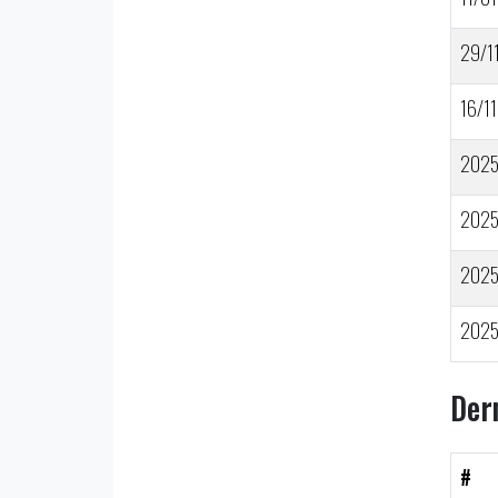
29/1
16/11
202
202
202
202
Der
#