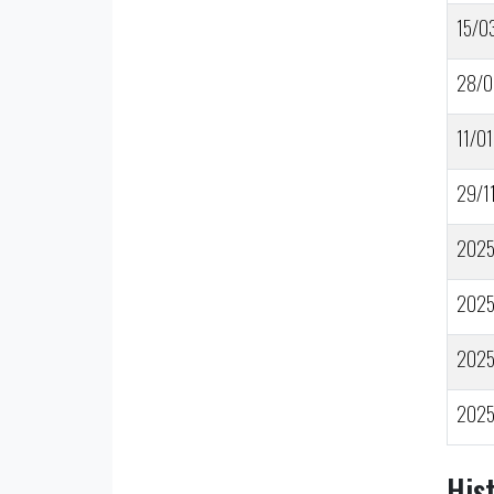
15/0
28/0
11/01
29/1
202
202
202
202
His