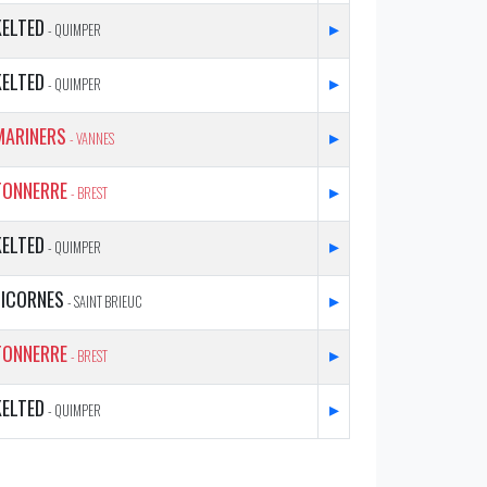
KELTED
▸
- QUIMPER
KELTED
▸
- QUIMPER
MARINERS
▸
- VANNES
TONNERRE
▸
- BREST
KELTED
▸
- QUIMPER
LICORNES
▸
- SAINT BRIEUC
TONNERRE
▸
- BREST
KELTED
▸
- QUIMPER