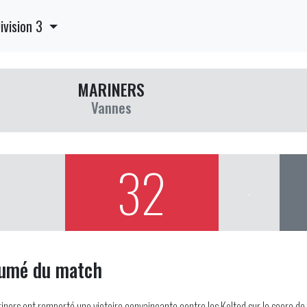
ivision 3
MARINERS
Vannes
32
-
umé du match
iners ont remporté une victoire convaincante contre les Kelted sur le score de 