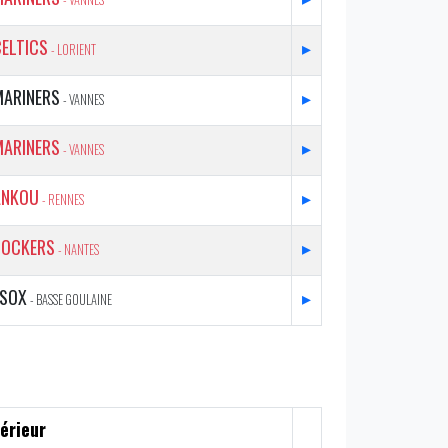
ELTICS
▸
- LORIENT
MARINERS
▸
- VANNES
MARINERS
▸
- VANNES
ANKOU
▸
- RENNES
DOCKERS
▸
- NANTES
ESOX
▸
- BASSE GOULAINE
érieur