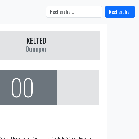
Rechercher
KELTED
Quimper
00
32 à 0 lors de la 17ème journée de la 3ème Division -